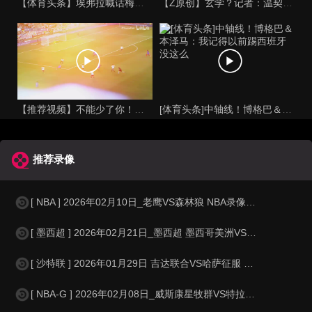
【体育头条】埃弗拉喊话梅西死忠粉：我不怪你们，我的初衷是反对
【Z原创】玄学？记者：温契奇执法西班牙不败，阿根廷不敌沙特同
【推荐视频】不能少了你！让格列兹曼声名鹊起的一届大赛！
[体育头条]中轴线！博格巴＆本泽马：我记得以前踢西班牙没这么
推荐录像
[ NBA ] 2026年02月10日_老鹰VS森林狼 NBA录像_全场录像
[ 墨西超 ] 2026年02月21日_墨西超 墨西哥美洲VS普埃布拉录像_
[ 沙特联 ] 2026年01月29日 吉达联合VS哈萨征服 沙特联_全场录
[ NBA-G ] 2026年02月08日_威斯康星牧群VS特拉华蓝衫 NBA-