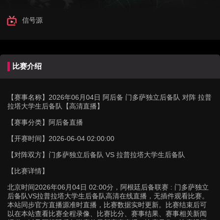
信号源
比赛介绍
【赛事名称】
2026年06月04日 阿后备 门多萨独立后备队 对阵 拉普
拉塔大学生后备队【高清直播】
【赛事分类】
阿后备直播
【开赛时间】
2026-06-04 02:00:00
【对阵双方】
门多萨独立后备队 VS 拉普拉塔大学生后备队
【比赛详情】
北京时间2026年06月04日 02:00分，阿根廷后备联赛 : 门多萨独立
后备队VS拉普拉塔大学生后备队高清在线直播，无插件观看比赛。
本站同步官方直播源准时直播，比赛数据实时更新。比赛结束后可
以在本站查看比赛全程录像、比赛比分、赛事结果、赛事相关新闻