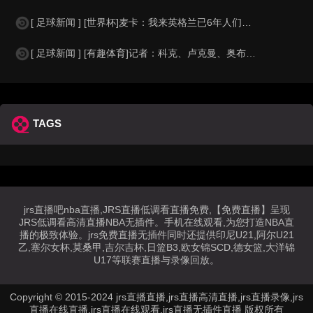
[ 足球新闻 ] [世界杯]麦卡：我来英格兰已6年人们对我很好，但和英格兰的比
[ 足球新闻 ] [有趣体育]记者：科克、卢克曼、奥布拉克参加马竞训练，卡尔多
TAGS
jrs直播吧nba直播,JRS直播低调看直播免费,【免费直播】呈现
JRS低调看高清直播NBA无插件。手机在线观看,为您打造NBA直
播的极致体验。jrs免费直播无插件同时还提供印尼U21,阿尔U21
乙,塞尔女杯,莫桑甲,吉尔吉杯,日篮B3,欧女锦SCD,德女篮,大洋锦
U17等联赛直播与录像回放。
Copyright © 2015-2024 jrs直播直播,jrs直播高清直播,jrs直播录像,jrs
直播在线直播,jrs直播在线观看,jrs直播无插件直播 版权所有