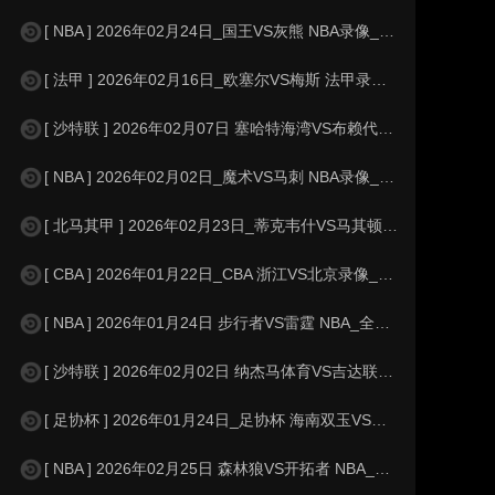
[ NBA ] 2026年02月24日_国王VS灰熊 NBA录像_高清录像【
[ 法甲 ] 2026年02月16日_欧塞尔VS梅斯 法甲录像_全场录像【
[ 沙特联 ] 2026年02月07日 塞哈特海湾VS布赖代合作 沙特联_全
[ NBA ] 2026年02月02日_魔术VS马刺 NBA录像_全场录像【
[ 北马其甲 ] 2026年02月23日_蒂克韦什VS马其顿尼亚 北马其甲录像
[ CBA ] 2026年01月22日_CBA 浙江VS北京录像_全场录像【
[ NBA ] 2026年01月24日 步行者VS雷霆 NBA_全场录像【全
[ 沙特联 ] 2026年02月02日 纳杰马体育VS吉达联合 沙特联_全场
[ 足协杯 ] 2026年01月24日_足协杯 海南双玉VS东兴绿茵录像_全
[ NBA ] 2026年02月25日 森林狼VS开拓者 NBA_全场录像【