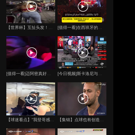
【世界杯】互扯头发！阿根廷女球迷和西班牙女球迷打起来了！
[值得一看]在西班牙的颁奖典礼上，主持人介绍皮诺时嘲讽C罗
[值得一看]迈阿密真好玩！实拍：姆巴佩和女友被路人拍到在夜店
[今日视频]斯卡洛尼与梅西的时代是否已经终结？阿根廷足球面临
【球迷看点】“我登哥感觉又变壮了”哈登出席jay-z举行的俱
【集锦】点球也有创造力！内马尔足坛独树一帜的点球！