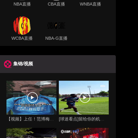
NBA直播
CBA直播
WNBA直播
WCBA直播
NBA-G直播
集锦/视频
【视频】上任！范博梅尔的儿子谈父亲成为比利时国家队主教练！
[球迷看点]留给你的机会不多了？阿芳能否找回巅峰期的状态？