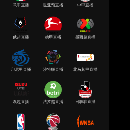
意甲直播
世亚预直播
中甲直播
俄超直播
德甲直播
墨西超直播
印尼甲直播
沙特联直播
北马其甲直播
澳超直播
法罗超直播
日职联直播