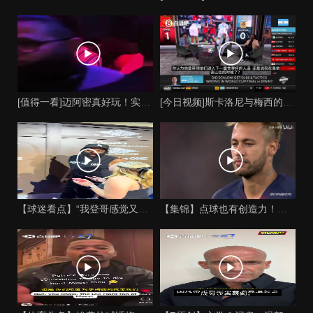
[值得一看]迈阿密真好玩！实拍：姆巴佩和女友被路人拍到在夜店
[今日视频]斯卡洛尼与梅西的时代是否已经终结？阿根廷足球面临
【球迷看点】“我登哥感觉又变壮了”哈登出席jay-z举行的俱
【集锦】点球也有创造力！内马尔足坛独树一帜的点球！