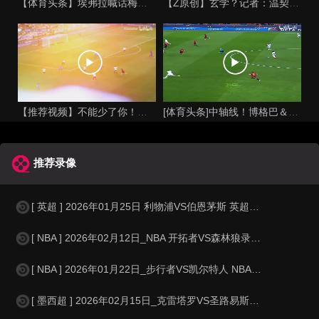
【体育头条】埃弗拉喊话梅西死忠粉：我不怪你们，我的初衷是反对
【Z原创】玄学？记者：温契奇执法西班牙不败，阿根廷不敌沙特同
【推荐视频】不能少了你！让格列兹曼声名鹊起的一届大赛！
[体育头条]中轴线！博格巴＆本泽马：我记得以前踢西班牙没这么
推荐录像
[ 英超 ] 2026年01月25日 利物浦VS伯恩茅斯 英超_全场录像【
[ NBA ] 2026年02月12日_NBA 开拓者VS森林狼录像_高清录
[ NBA ] 2026年01月22日_步行者VS凯尔特人 NBA录像_全场
[ 墨西超 ] 2026年02月15日_克雷塔罗VS圣路易斯竞技 墨西超录像