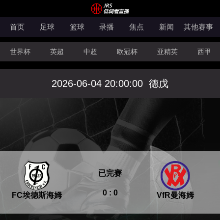
首页
足球
篮球
录播
焦点
新闻
其他赛事
世界杯
英超
中超
欧冠杯
亚精英
西甲
韩K联
法甲
科索沃超
意甲
世亚预
中甲
2026-06-04 20:00:00
德戊
澳超
法罗超
日职联
NBA
CBA
WNBA
已完赛
0 : 0
FC埃德斯海姆
VfR曼海姆