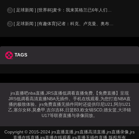
[ 足球新闻 ] [世界杯]麦卡：我来英格兰已6年人们对我很好，但和英格兰的比
[ 足球新闻 ] [有趣体育]记者：科克、卢克曼、奥布拉克参加马竞训练，卡尔多
TAGS
jrs直播吧nba直播,JRS直播低调看直播免费,【免费直播】呈现
JRS低调看高清直播NBA无插件。手机在线观看,为您打造NBA直
播的极致体验。jrs免费直播无插件同时还提供印尼U21,阿尔U21
乙,塞尔女杯,莫桑甲,吉尔吉杯,日篮B3,欧女锦SCD,德女篮,大洋锦
U17等联赛直播与录像回放。
Copyright © 2015-2024 jrs直播直播,jrs直播高清直播,jrs直播录像,jrs
直播在线直播,jrs直播在线观看,jrs直播无插件直播 版权所有