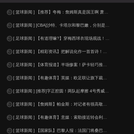
[ 篮球新闻 ] 【推荐】夸梅：詹姆斯真是国王啊 萧华都得听他的 新赛季日程安
[ 篮球新闻 ] [CBA]沙特、卡塔尔和黎巴嫩，分别是什么水平？
[ 足球新闻 ] 【有道理嘛?】穿梅西球衣现场观战！马思纯晒照：终究是人生，不
[ 篮球新闻 ] 【精彩资讯】把解说化作一首首诗！贺炜本届世界杯金句合集
[ 足球新闻 ] 【体育报道】半场惨案！萨卡轻巧推射双响，英格兰4-0领先法国
[ 篮球新闻 ] 【有趣体育】英媒：欧足联让旗下裁判避免像世界杯一样，用VAR
[ 篮球新闻 ] [推荐]字正腔圆！两队起摩擦 4号秀威尔逊大声嘲讽卡卢马:W
[ 篮球新闻 ] 【詹姆斯】帕金斯：对记者有很高敬意 Windhorst绝不是
[ 足球新闻 ] 【有趣体育】意媒：索勒接近转会利兹联，乌迪内斯有意米兰后卫F
[ 篮球新闻 ] 【国家队】巴黎人报：法国门将桑巴小腿受伤，提前结束了训练