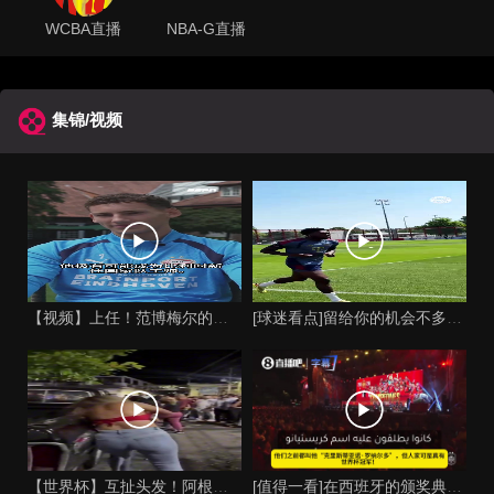
WCBA直播
NBA-G直播
集锦/视频
【视频】上任！范博梅尔的儿子谈父亲成为比利时国家队主教练！
[球迷看点]留给你的机会不多了？阿芳能否找回巅峰期的状态？
【世界杯】互扯头发！阿根廷女球迷和西班牙女球迷打起来了！
[值得一看]在西班牙的颁奖典礼上，主持人介绍皮诺时嘲讽C罗