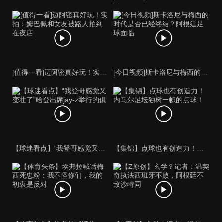
[值得一看]迈阿密真好玩！实拍：姆巴佩和女友被路人拍到在夜店
[今日视频]斯卡洛尼与梅西的时代是否已经终结？阿根廷足球面临
【球迷看点】“我登哥感觉又变壮了”哈登出席jay-z举行的俱
【集锦】点球也有创造力！内马尔足坛独树一帜的点球！