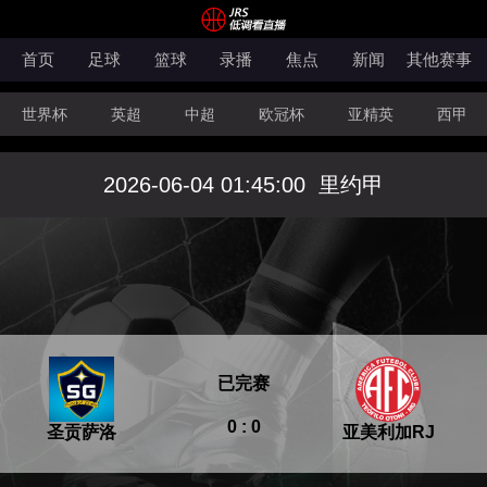
首页
足球
篮球
录播
焦点
新闻
其他赛事
世界杯
英超
中超
欧冠杯
亚精英
西甲
韩K联
法甲
科索沃超
意甲
世亚预
中甲
2026-06-04 01:45:00
里约甲
澳超
法罗超
日职联
NBA
CBA
WNBA
已完赛
0 : 0
圣贡萨洛
亚美利加RJ