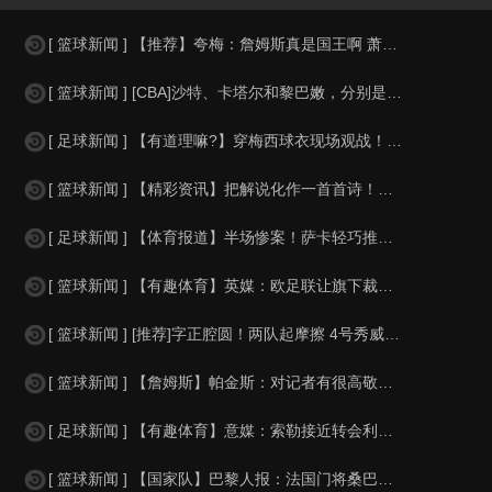
[ 篮球新闻 ] 【推荐】夸梅：詹姆斯真是国王啊 萧华都得听他的 新赛季日程安
[ 篮球新闻 ] [CBA]沙特、卡塔尔和黎巴嫩，分别是什么水平？
[ 足球新闻 ] 【有道理嘛?】穿梅西球衣现场观战！马思纯晒照：终究是人生，不
[ 篮球新闻 ] 【精彩资讯】把解说化作一首首诗！贺炜本届世界杯金句合集
[ 足球新闻 ] 【体育报道】半场惨案！萨卡轻巧推射双响，英格兰4-0领先法国
[ 篮球新闻 ] 【有趣体育】英媒：欧足联让旗下裁判避免像世界杯一样，用VAR
[ 篮球新闻 ] [推荐]字正腔圆！两队起摩擦 4号秀威尔逊大声嘲讽卡卢马:W
[ 篮球新闻 ] 【詹姆斯】帕金斯：对记者有很高敬意 Windhorst绝不是
[ 足球新闻 ] 【有趣体育】意媒：索勒接近转会利兹联，乌迪内斯有意米兰后卫F
[ 篮球新闻 ] 【国家队】巴黎人报：法国门将桑巴小腿受伤，提前结束了训练