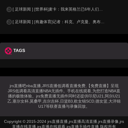
[ 足球新闻 ] [世界杯]麦卡：我来英格兰已6年人们对我很好，但和英格兰的比
[ 足球新闻 ] [有趣体育]记者：科克、卢克曼、奥布拉克参加马竞训练，卡尔多
TAGS
jrs直播吧nba直播,JRS直播低调看直播免费,【免费直播】呈现
JRS低调看高清直播NBA无插件。手机在线观看,为您打造NBA直
播的极致体验。jrs免费直播无插件同时还提供印尼U21,阿尔U21
乙,塞尔女杯,莫桑甲,吉尔吉杯,日篮B3,欧女锦SCD,德女篮,大洋锦
U17等联赛直播与录像回放。
Copyright © 2015-2024 jrs直播直播,jrs直播高清直播,jrs直播录像,jrs
直播在线直播,jrs直播在线观看,jrs直播无插件直播 版权所有