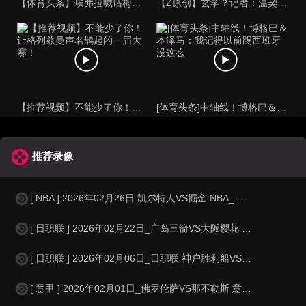
【体育头条】埃弗拉喊话梅西死忠粉：我不怪你们，我的初衷是反对
【Z原创】玄学？记者：温契奇执法西班牙不败，阿根廷不敌沙特同
【推荐视频】不能少了你！让格列兹曼声名鹊起的一届大赛！
[体育头条]中轴线！博格巴＆本泽马：我记得以前踢西班牙没这么
推荐录像
[ NBA ] 2026年02月26日 凯尔特人VS掘金 NBA_全场录像【
[ 日职联 ] 2026年02月22日_广岛三箭VS大阪樱花 日职联录像_全
[ 日职联 ] 2026年02月06日_日职联 神户胜利船VS京都不死鸟录像
[ 意甲 ] 2026年02月01日_佛罗伦萨VS那不勒斯 意甲录像_全场