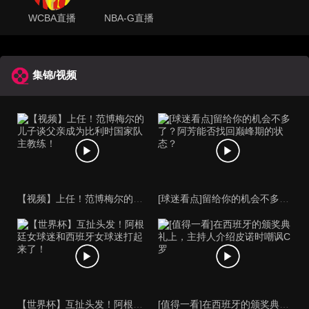
WCBA直播
NBA-G直播
集锦/视频
【视频】上任！范博梅尔的儿子谈父亲成为比利时国家队主教练！
[球迷看点]留给你的机会不多了？阿芳能否找回巅峰期的状态？
【世界杯】互扯头发！阿根廷女球迷和西班牙女球迷打起来了！
[值得一看]在西班牙的颁奖典礼上，主持人介绍皮诺时嘲讽C罗