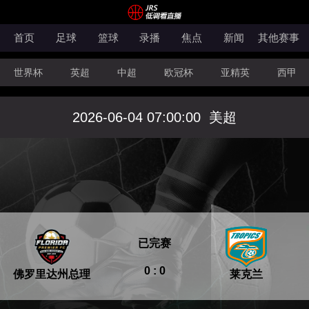
首页
足球
篮球
录播
焦点
新闻
其他赛事
世界杯
英超
中超
欧冠杯
亚精英
西甲
韩K联
法甲
科索沃超
意甲
世亚预
中甲
2026-06-04 07:00:00
美超
澳超
法罗超
日职联
NBA
CBA
WNBA
已完赛
0 : 0
佛罗里达州总理
莱克兰