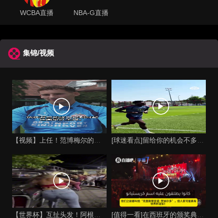
WCBA直播
NBA-G直播
集锦/视频
【视频】上任！范博梅尔的儿子谈父亲成为比利时国家队主教练！
[球迷看点]留给你的机会不多了？阿芳能否找回巅峰期的状态？
【世界杯】互扯头发！阿根廷女球迷和西班牙女球迷打起来了！
[值得一看]在西班牙的颁奖典礼上，主持人介绍皮诺时嘲讽C罗