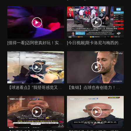
[值得一看]迈阿密真好玩！实拍：姆巴佩和女友被路人拍到在夜店
[今日视频]斯卡洛尼与梅西的时代是否已经终结？阿根廷足球面临
【球迷看点】“我登哥感觉又变壮了”哈登出席jay-z举行的俱
【集锦】点球也有创造力！内马尔足坛独树一帜的点球！