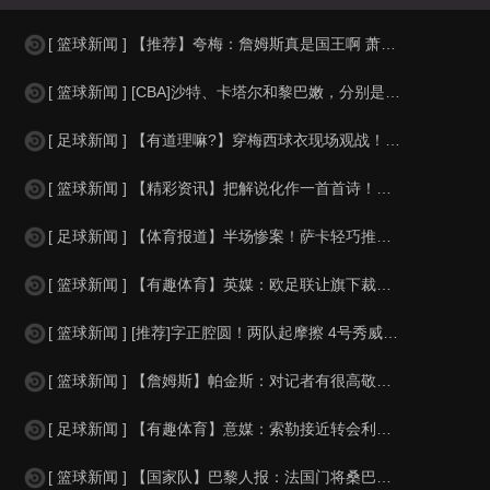
[ 篮球新闻 ] 【推荐】夸梅：詹姆斯真是国王啊 萧华都得听他的 新赛季日程安
[ 篮球新闻 ] [CBA]沙特、卡塔尔和黎巴嫩，分别是什么水平？
[ 足球新闻 ] 【有道理嘛?】穿梅西球衣现场观战！马思纯晒照：终究是人生，不
[ 篮球新闻 ] 【精彩资讯】把解说化作一首首诗！贺炜本届世界杯金句合集
[ 足球新闻 ] 【体育报道】半场惨案！萨卡轻巧推射双响，英格兰4-0领先法国
[ 篮球新闻 ] 【有趣体育】英媒：欧足联让旗下裁判避免像世界杯一样，用VAR
[ 篮球新闻 ] [推荐]字正腔圆！两队起摩擦 4号秀威尔逊大声嘲讽卡卢马:W
[ 篮球新闻 ] 【詹姆斯】帕金斯：对记者有很高敬意 Windhorst绝不是
[ 足球新闻 ] 【有趣体育】意媒：索勒接近转会利兹联，乌迪内斯有意米兰后卫F
[ 篮球新闻 ] 【国家队】巴黎人报：法国门将桑巴小腿受伤，提前结束了训练