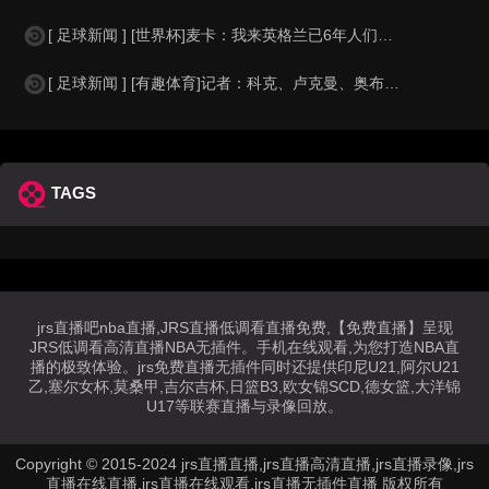
[ 足球新闻 ] [世界杯]麦卡：我来英格兰已6年人们对我很好，但和英格兰的比
[ 足球新闻 ] [有趣体育]记者：科克、卢克曼、奥布拉克参加马竞训练，卡尔多
TAGS
jrs直播吧nba直播,JRS直播低调看直播免费,【免费直播】呈现
JRS低调看高清直播NBA无插件。手机在线观看,为您打造NBA直
播的极致体验。jrs免费直播无插件同时还提供印尼U21,阿尔U21
乙,塞尔女杯,莫桑甲,吉尔吉杯,日篮B3,欧女锦SCD,德女篮,大洋锦
U17等联赛直播与录像回放。
Copyright © 2015-2024 jrs直播直播,jrs直播高清直播,jrs直播录像,jrs
直播在线直播,jrs直播在线观看,jrs直播无插件直播 版权所有