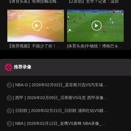
【体育头条】埃弗拉喊话梅西死忠粉：我不怪你们，我的初衷是反对
【Z原创】玄学？记者：温契奇执法西班牙不败，阿根廷不敌沙特同
【推荐视频】不能少了你！让格列兹曼声名鹊起的一届大赛！
[体育头条]中轴线！博格巴＆本泽马：我记得以前踢西班牙没这么
推荐录像
[ NBA-G ] 2026年02月02日_孟菲斯川流VS汽车城邮轮 NBA-G
[ 西甲 ] 2026年02月09日_贝蒂斯VS马竞 西甲录像_高清录像【
[ 日职联 ] 2026年02月21日_日职联 浦和红钻VS横滨水手录像_高
[ NBA ] 2026年02月12日_老鹰VS黄蜂 NBA录像_全场录像【