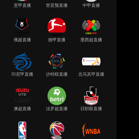
意甲直播
世亚预直播
中甲直播
俄超直播
德甲直播
墨西超直播
印尼甲直播
沙特联直播
北马其甲直播
澳超直播
法罗超直播
日职联直播