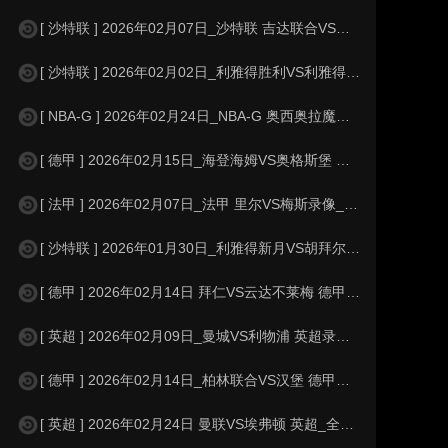
[ 沙特联 ] 2026年02月07日_沙特联 吉达联合VS利雅得胜利录像_
[ 沙特联 ] 2026年02月02日_利雅得胜利VS利雅得体育 沙特联录像
[ NBA-G ] 2026年02月24日_NBA-G 奥西奥拉魔术VS大急流城
[ 德甲 ] 2026年02月15日_海登海姆VS奥格斯堡 德甲录像_全场
[ 法甲 ] 2026年02月07日_法甲 里尔VS梅斯录像_全场录像【高
[ 沙特联 ] 2026年01月30日_利雅得新月VS胡拜尔库迪西亚 沙特联
[ 德甲 ] 2026年02月14日 拜仁VS云达不莱梅 德甲_全场录像【
[ 英超 ] 2026年02月09日_曼城VS利物浦 英超录像_全场录像【
[ 德甲 ] 2026年02月14日_柏林联合VS汉堡 德甲录像_高清录像
[ 英超 ] 2026年02月24日 曼联VS埃弗顿 英超_全场录像【全场