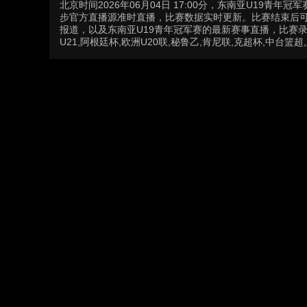
北京时间2026年06月04日 17:00分，东南亚U19青年
步官方直播源准时直播，比赛数据实时更新。比赛结束后
报道，以及东南亚U19青年冠军赛的最新赛事直播，比赛
U21,阿根廷杯,欧洲U20联,秘鲁乙,肯尼联,克超杯,中台篮