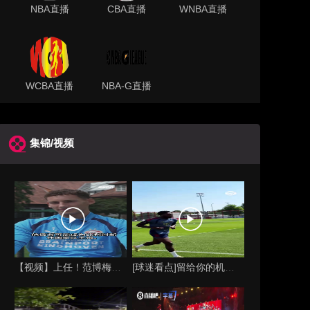
NBA直播
CBA直播
WNBA直播
WCBA直播
NBA-G直播
集锦/视频
【视频】上任！范博梅尔的儿子谈父亲成为比利时国家队主教练！
[球迷看点]留给你的机会不多了？阿芳能否找回巅峰期的状态？