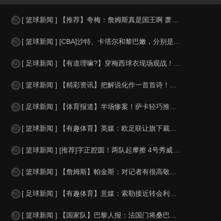
[ 篮球新闻 ] 【推荐】夸梅：詹姆斯真是国王啊 萧华都得听他的 新赛季日程安
[ 篮球新闻 ] [CBA]沙特、卡塔尔和黎巴嫩，分别是什么水平？
[ 足球新闻 ] 【有道理嘛?】穿梅西球衣现场观战！马思纯晒照：终究是人生，不
[ 篮球新闻 ] 【精彩资讯】把解说化作一首首诗！贺炜本届世界杯金句合集
[ 足球新闻 ] 【体育报道】半场惨案！萨卡轻巧推射双响，英格兰4-0领先法国
[ 篮球新闻 ] 【有趣体育】英媒：欧足联让旗下裁判避免像世界杯一样，用VAR
[ 篮球新闻 ] [推荐]字正腔圆！两队起摩擦 4号秀威尔逊大声嘲讽卡卢马:W
[ 篮球新闻 ] 【詹姆斯】帕金斯：对记者有很高敬意 Windhorst绝不是
[ 足球新闻 ] 【有趣体育】意媒：索勒接近转会利兹联，乌迪内斯有意米兰后卫F
[ 篮球新闻 ] 【国家队】巴黎人报：法国门将桑巴小腿受伤，提前结束了训练