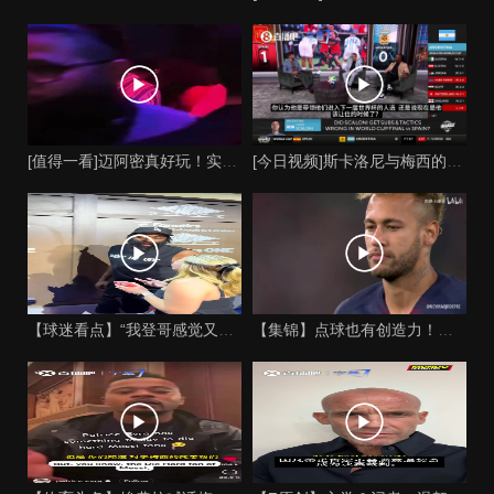
[值得一看]迈阿密真好玩！实拍：姆巴佩和女友被路人拍到在夜店
[今日视频]斯卡洛尼与梅西的时代是否已经终结？阿根廷足球面临
【球迷看点】“我登哥感觉又变壮了”哈登出席jay-z举行的俱
【集锦】点球也有创造力！内马尔足坛独树一帜的点球！