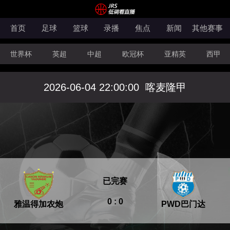
首页
足球
篮球
录播
焦点
新闻
其他赛事
世界杯
英超
中超
欧冠杯
亚精英
西甲
韩K联
法甲
科索沃超
意甲
世亚预
中甲
2026-06-04 22:00:00
喀麦隆甲
澳超
法罗超
日职联
NBA
CBA
WNBA
已完赛
0 : 0
雅温得加农炮
PWD巴门达