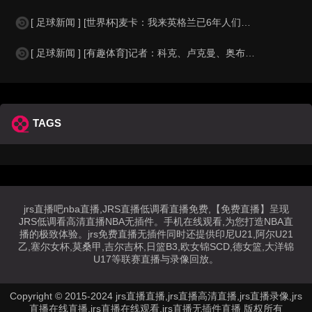
[ 足球新闻 ] [世界杯]麦卡：我来英格兰已6年人们对我很好，但和英格兰的比
[ 足球新闻 ] [有趣体育]记者：科克、卢克曼、奥布拉克参加马竞训练，卡尔多
TAGS
jrs直播吧nba直播,JRS直播低调看直播免费,【免费直播】呈现
JRS低调看高清直播NBA无插件。手机在线观看,为您打造NBA直
播的极致体验。jrs免费直播无插件同时还提供印尼U21,阿尔U21
乙,塞尔女杯,莫桑甲,吉尔吉杯,日篮B3,欧女锦SCD,德女篮,大洋锦
U17等联赛直播与录像回放。
Copyright © 2015-2024 jrs直播直播,jrs直播高清直播,jrs直播录像,jrs
直播在线直播,jrs直播在线观看,jrs直播无插件直播 版权所有