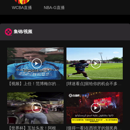
WCBA直播
NBA-G直播
集锦/视频
【视频】上任！范博梅尔的儿子谈父亲成为比利时国家队主教练！
[球迷看点]留给你的机会不多了？阿芳能否找回巅峰期的状态？
【世界杯】互扯头发！阿根廷女球迷和西班牙女球迷打起来了！
[值得一看]在西班牙的颁奖典礼上，主持人介绍皮诺时嘲讽C罗