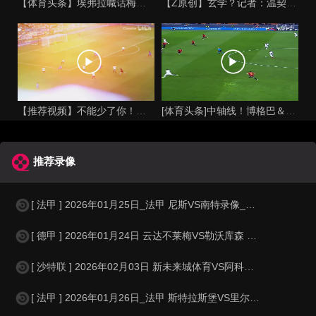
【体育头条】埃弗拉喊话梅西死忠粉：我不怪你们，我的初衷是反对
【Z原创】玄学？记者：温契奇执法西班牙不败，阿根廷不敌沙特同
【推荐视频】不能少了你！让格列兹曼声名鹊起的一届大赛！
[体育头条]中轴线！博格巴＆本泽马：我记得以前踢西班牙没这么
推荐录像
[ 法甲 ] 2026年01月25日_法甲 尼斯VS南特录像_全场录像【视
[ 德甲 ] 2026年01月24日 云达不莱梅VS勒沃库森 德甲_全场录
[ 沙特联 ] 2026年02月03日 新未来城体育VS阿科多 沙特联_全场
[ 法甲 ] 2026年01月26日_法甲 斯特拉斯堡VS里尔录像_全场录