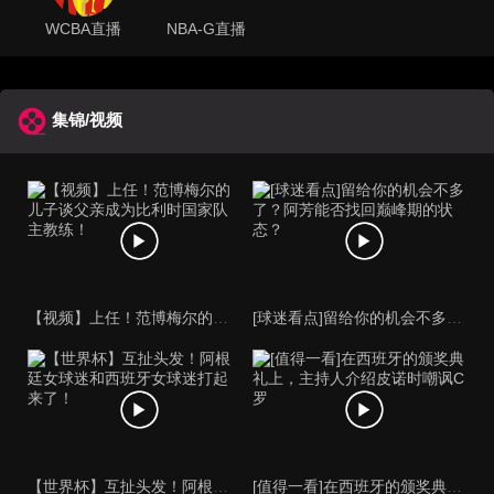
WCBA直播
NBA-G直播
集锦/视频
【视频】上任！范博梅尔的儿子谈父亲成为比利时国家队主教练！
[球迷看点]留给你的机会不多了？阿芳能否找回巅峰期的状态？
【世界杯】互扯头发！阿根廷女球迷和西班牙女球迷打起来了！
[值得一看]在西班牙的颁奖典礼上，主持人介绍皮诺时嘲讽C罗