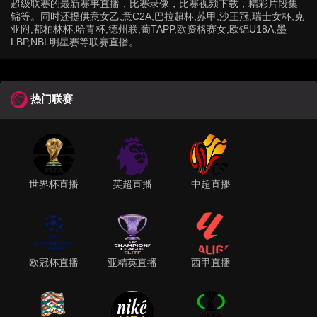
超级联赛的最新赛事直播，比赛录像，比赛视频下载，精彩片段集
锦等。同时还提供意女乙,意C2A,巴拉超杯,苏甲,沙王冠,瑞士女杯,克
亚附,都柏林杯,哈青杯,德州联,葡TAPP,欧资格赛女,欧锦U18A,墨
LBP,NBL明星赛等联赛直播。
热门联赛
世界杯直播
英超直播
中超直播
欧冠杯直播
亚精英直播
西甲直播