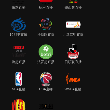
俄超直播
德甲直播
墨西超直播
印尼甲直播
沙特联直播
北马其甲直播
澳超直播
法罗超直播
日职联直播
NBA直播
CBA直播
WNBA直播