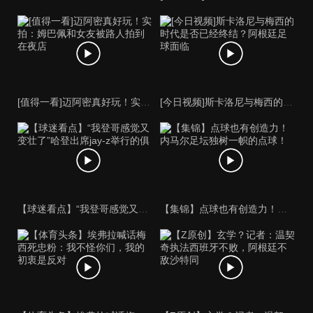
[值得一看]迈阿密真好玩！实拍：姆巴佩和女友被路人拍到在夜店
[今日视频]斯卡洛尼与梅西的时代是否已经终结？阿根廷足球面临
【球迷看点】“我登哥感觉又变壮了”哈登出席jay-z举行的俱
【集锦】点球也有创造力！内马尔足坛独树一帜的点球！