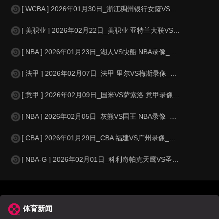
[ WCBA ] 2026年01月30日_浙江稠州银行女篮VS新疆天山女篮 W
[ 美职业 ] 2026年02月22日_美职业 亚特兰大联VS辛辛那提FC录
[ NBA ] 2026年01月23日_湖人VS快船 NBA录像_高清录像【
[ 法甲 ] 2026年02月07日_法甲 里尔VS梅斯录像_全场录像【高
[ 意甲 ] 2026年02月09日_国米VS萨索洛 意甲录像_高清录像【
[ NBA ] 2026年02月05日_灰熊VS国王 NBA录像_全场录像【
[ CBA ] 2026年01月29日_CBA 福建VS广州录像_全场录像【
[ NBA-G ] 2026年02月01日_科利奇帕克天鹰VS圣迭戈快船 NBA
体育新闻