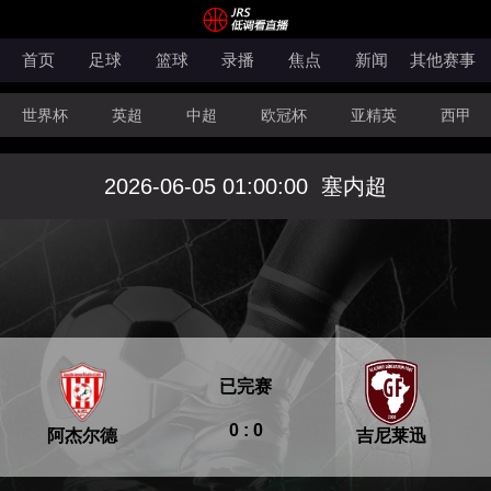
首页
足球
篮球
录播
焦点
新闻
其他赛事
世界杯
英超
中超
欧冠杯
亚精英
西甲
韩K联
法甲
科索沃超
意甲
世亚预
中甲
2026-06-05 01:00:00
塞内超
澳超
法罗超
日职联
NBA
CBA
WNBA
已完赛
0 : 0
阿杰尔德
吉尼莱迅