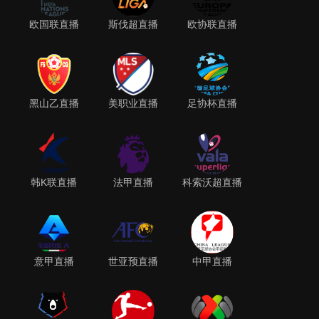
欧国联直播
斯伐超直播
欧协联直播
黑山乙直播
美职业直播
足协杯直播
韩K联直播
法甲直播
科索沃超直播
意甲直播
世亚预直播
中甲直播