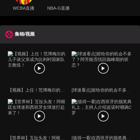
WCBA直播
NBA-G直播
集锦/视频
【视频】上任！范博梅尔的儿子谈父亲成为比利时国家队主教练！
[球迷看点]留给你的机会不多了？阿芳能否找回巅峰期的状态？
【世界杯】互扯头发！阿根廷女球迷和西班牙女球迷打起来了！
[值得一看]在西班牙的颁奖典礼上，主持人介绍皮诺时嘲讽C罗