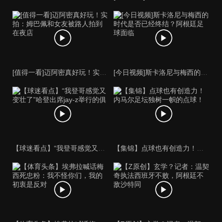
[值得一看]迈阿密真好玩！实拍：姆巴佩和女友被路人拍到在夜店
[今日视频]斯卡洛尼与梅西的时代是否已经终结？阿根廷足球面临
【球迷看点】“我登哥感觉又变壮了”哈登出席jay-z举行的俱
【集锦】点球也有创造力！内马尔足坛独树一帜的点球！