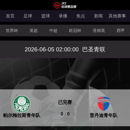
首页
足球
篮球
录播
焦点
新闻
其他赛事
世界杯
英超
中超
欧冠杯
亚精英
西甲
韩K联
法甲
科索沃超
意甲
世亚预
中甲
2026-06-05 02:00:00
巴圣青联
澳超
法罗超
日职联
NBA
CBA
WNBA
已完赛
0 : 0
帕尔梅拉斯青年队
普丹迪青年队