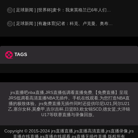
[ 足球新闻 ] [世界杯]麦卡：我来英格兰已6年人们对我很好，但和英格兰的比
[ 足球新闻 ] [有趣体育]记者：科克、卢克曼、奥布拉克参加马竞训练，卡尔多
TAGS
jrs直播吧nba直播,JRS直播低调看直播免费,【免费直播】呈现
JRS低调看高清直播NBA无插件。手机在线观看,为您打造NBA直
播的极致体验。jrs免费直播无插件同时还提供印尼U21,阿尔U21
乙,塞尔女杯,莫桑甲,吉尔吉杯,日篮B3,欧女锦SCD,德女篮,大洋锦
U17等联赛直播与录像回放。
Copyright © 2015-2024 jrs直播直播,jrs直播高清直播,jrs直播录像,jrs
直播在线直播,jrs直播在线观看,jrs直播无插件直播 版权所有