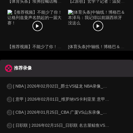
【体育头条】埃弗拉喊话梅西死忠粉：我不怪你们，我的初衷是反对
【Z原创】玄学？记者：温契奇执法西班牙不败，阿根廷不敌沙特同
【推荐视频】不能少了你！让格列兹曼声名鹊起的一届大赛！
[体育头条]中轴线！博格巴＆本泽马：我记得以前踢西班牙没这么
推荐录像
[ NBA ] 2026年02月02日_爵士VS猛龙 NBA录像_高清录像【
[ 意甲 ] 2026年02月01日_维罗纳VS卡利亚里 意甲录像_高清录
[ CBA ] 2026年01月25日_CBA 广厦VS山东录像_全场录像【
[ 日职联 ] 2026年02月15日_日职联 名古屋鲸鱼VS大阪钢巴录像_