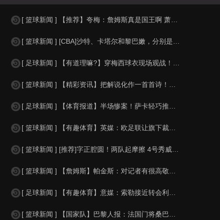
[ 篮球新闻 ] 【推荐】夸梅：詹姆斯真是国王啊 萧华都得听他的 新赛季日程安
[ 篮球新闻 ] [CBA]沙特、卡塔尔和黎巴嫩，分别是什么水平？
[ 足球新闻 ] 【有道理嘛?】穿梅西球衣现场观战！马思纯晒照：终究是人生，不
[ 篮球新闻 ] 【精彩资讯】把解说化作一首首诗！贺炜本届世界杯金句合集
[ 足球新闻 ] 【体育报道】半场惨案！萨卡轻巧推射双响，英格兰4-0领先法国
[ 篮球新闻 ] 【有趣体育】英媒：欧足联让旗下裁判避免像世界杯一样，用VAR
[ 篮球新闻 ] [推荐]字正腔圆！两队起摩擦 4号秀威尔逊大声嘲讽卡卢马:W
[ 篮球新闻 ] 【詹姆斯】帕金斯：对记者有很高敬意 Windhorst绝不是
[ 足球新闻 ] 【有趣体育】意媒：索勒接近转会利兹联，乌迪内斯有意米兰后卫F
[ 篮球新闻 ] 【国家队】巴黎人报：法国门将桑巴小腿受伤，提前结束了训练