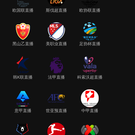
欧国联直播
斯伐超直播
欧协联直播
黑山乙直播
美职业直播
足协杯直播
韩K联直播
法甲直播
科索沃超直播
意甲直播
世亚预直播
中甲直播