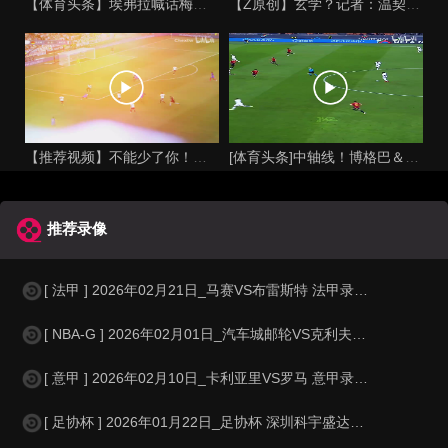
【体育头条】埃弗拉喊话梅西死忠粉：我不怪你们，我的初衷是反对
【Z原创】玄学？记者：温契奇执法西班牙不败，阿根廷不敌沙特同
【推荐视频】不能少了你！让格列兹曼声名鹊起的一届大赛！
[体育头条]中轴线！博格巴＆本泽马：我记得以前踢西班牙没这么
推荐录像
[ 法甲 ] 2026年02月21日_马赛VS布雷斯特 法甲录像_全场录像
[ NBA-G ] 2026年02月01日_汽车城邮轮VS克利夫兰剑客 NBA-
[ 意甲 ] 2026年02月10日_卡利亚里VS罗马 意甲录像_高清录像
[ 足协杯 ] 2026年01月22日_足协杯 深圳科宇盛达VS朔州体校翔宇