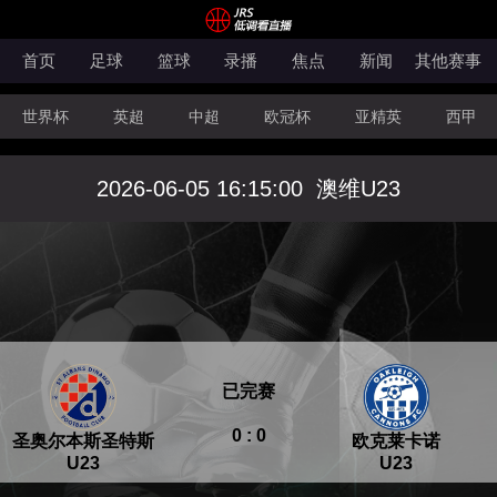
首页
足球
篮球
录播
焦点
新闻
其他赛事
世界杯
英超
中超
欧冠杯
亚精英
西甲
韩K联
法甲
科索沃超
意甲
世亚预
中甲
2026-06-05 16:15:00
澳维U23
澳超
法罗超
日职联
NBA
CBA
WNBA
已完赛
0 : 0
圣奥尔本斯圣特斯
欧克莱卡诺
U23
U23