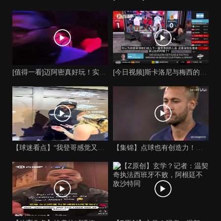
[值得一看]迈阿密真好玩！实拍：姆巴佩和女友被路人拍到在夜店
[今日视频]斯卡洛尼与梅西的时代是否已经终结？阿根廷足球面临
【球迷看点】“我登哥感觉又变壮了”哈登出席jay-z举行的俱
【集锦】点球也有创造力！内马尔足坛独树一帜的点球！