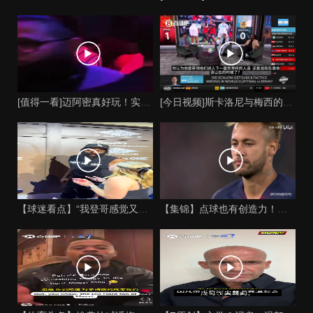
[值得一看]迈阿密真好玩！实拍：姆巴佩和女友被路人拍到在夜店
[今日视频]斯卡洛尼与梅西的时代是否已经终结？阿根廷足球面临
【球迷看点】“我登哥感觉又变壮了”哈登出席jay-z举行的俱
【集锦】点球也有创造力！内马尔足坛独树一帜的点球！