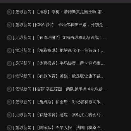
[ 篮球新闻 ] 【推荐】夸梅：詹姆斯真是国王啊 萧华都得听他的 新赛季日程安
[ 篮球新闻 ] [CBA]沙特、卡塔尔和黎巴嫩，分别是什么水平？
[ 足球新闻 ] 【有道理嘛?】穿梅西球衣现场观战！马思纯晒照：终究是人生，不
[ 篮球新闻 ] 【精彩资讯】把解说化作一首首诗！贺炜本届世界杯金句合集
[ 足球新闻 ] 【体育报道】半场惨案！萨卡轻巧推射双响，英格兰4-0领先法国
[ 篮球新闻 ] 【有趣体育】英媒：欧足联让旗下裁判避免像世界杯一样，用VAR
[ 篮球新闻 ] [推荐]字正腔圆！两队起摩擦 4号秀威尔逊大声嘲讽卡卢马:W
[ 篮球新闻 ] 【詹姆斯】帕金斯：对记者有很高敬意 Windhorst绝不是
[ 足球新闻 ] 【有趣体育】意媒：索勒接近转会利兹联，乌迪内斯有意米兰后卫F
[ 篮球新闻 ] 【国家队】巴黎人报：法国门将桑巴小腿受伤，提前结束了训练