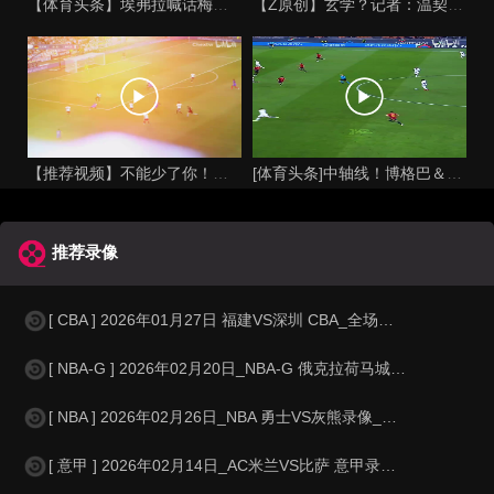
【体育头条】埃弗拉喊话梅西死忠粉：我不怪你们，我的初衷是反对
【Z原创】玄学？记者：温契奇执法西班牙不败，阿根廷不敌沙特同
【推荐视频】不能少了你！让格列兹曼声名鹊起的一届大赛！
[体育头条]中轴线！博格巴＆本泽马：我记得以前踢西班牙没这么
推荐录像
[ CBA ] 2026年01月27日 福建VS深圳 CBA_全场录像【全场
[ NBA-G ] 2026年02月20日_NBA-G 俄克拉荷马城蓝色VS盐湖
[ NBA ] 2026年02月26日_NBA 勇士VS灰熊录像_高清录像【
[ 意甲 ] 2026年02月14日_AC米兰VS比萨 意甲录像_全场录像