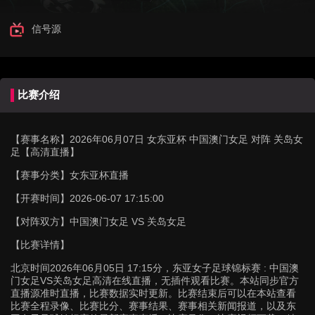
信号源
比赛介绍
【赛事名称】
2026年06月07日 女东亚杯 中国澳门女足 对阵 关岛女
足【高清直播】
【赛事分类】
女东亚杯直播
【开赛时间】
2026-06-07 17:15:00
【对阵双方】
中国澳门女足 VS 关岛女足
【比赛详情】
北京时间2026年06月05日 17:15分，东亚女子足球锦标赛 : 中国澳
门女足VS关岛女足高清在线直播，无插件观看比赛。本站同步官方
直播源准时直播，比赛数据实时更新。比赛结束后可以在本站查看
比赛全程录像、比赛比分、赛事结果、赛事相关新闻报道，以及东