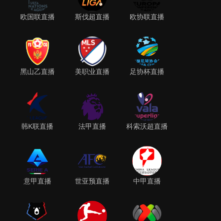
欧国联直播
斯伐超直播
欧协联直播
黑山乙直播
美职业直播
足协杯直播
韩K联直播
法甲直播
科索沃超直播
意甲直播
世亚预直播
中甲直播