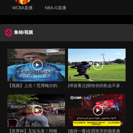
WCBA直播
NBA-G直播
集锦/视频
【视频】上任！范博梅尔的儿子谈父亲成为比利时国家队主教练！
[球迷看点]留给你的机会不多了？阿芳能否找回巅峰期的状态？
【世界杯】互扯头发！阿根廷女球迷和西班牙女球迷打起来了！
[值得一看]在西班牙的颁奖典礼上，主持人介绍皮诺时嘲讽C罗