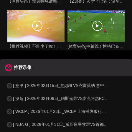
【体育头条】埃弗拉喊话梅西死忠粉：我不怪你们，我的初衷是反对
【Z原创】玄学？记者：温契奇执法西班牙不败，阿根廷不敌沙特同
【推荐视频】不能少了你！让格列兹曼声名鹊起的一届大赛！
[体育头条]中轴线！博格巴＆本泽马：我记得以前踢西班牙没这么
推荐录像
[ 意甲 ] 2026年02月15日_热那亚VS克雷莫纳 意甲录像_全场录
[ 澳超 ] 2026年02月06日_珀斯光荣VS麦克阿瑟FC 澳超录像_
[ WCBA ] 2026年01月23日_WCBA 上海浦发银行女篮VS山东赤
[ NBA-G ] 2026年01月31日_威斯康星牧群VS首都前进 NBA-G