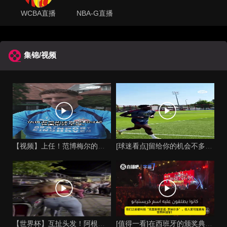
WCBA直播
NBA-G直播
集锦/视频
【视频】上任！范博梅尔的儿子谈父亲成为比利时国家队主教练！
[球迷看点]留给你的机会不多了？阿芳能否找回巅峰期的状态？
【世界杯】互扯头发！阿根廷女球迷和西班牙女球迷打起来了！
[值得一看]在西班牙的颁奖典礼上，主持人介绍皮诺时嘲讽C罗