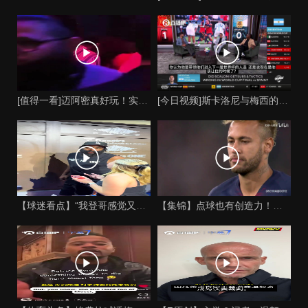
[值得一看]迈阿密真好玩！实拍：姆巴佩和女友被路人拍到在夜店
[今日视频]斯卡洛尼与梅西的时代是否已经终结？阿根廷足球面临
【球迷看点】“我登哥感觉又变壮了”哈登出席jay-z举行的俱
【集锦】点球也有创造力！内马尔足坛独树一帜的点球！