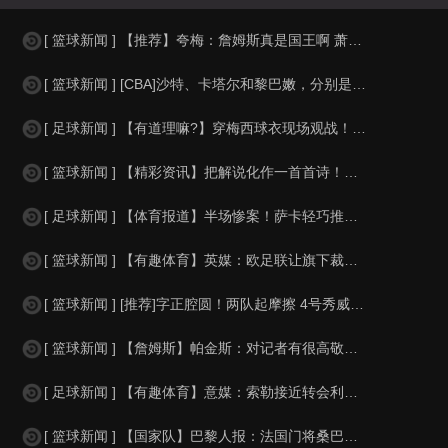
[ 篮球新闻 ] 【推荐】夸梅：詹姆斯真是国王啊 萧华都得听他的 新赛季日程安
[ 篮球新闻 ] [CBA]沙特、卡塔尔和黎巴嫩，分别是什么水平？
[ 足球新闻 ] 【有道理嘛?】穿梅西球衣现场观战！马思纯晒照：终究是人生，不
[ 篮球新闻 ] 【精彩资讯】把解说化作一首首诗！贺炜本届世界杯金句合集
[ 足球新闻 ] 【体育报道】半场惨案！萨卡轻巧推射双响，英格兰4-0领先法国
[ 篮球新闻 ] 【有趣体育】英媒：欧足联让旗下裁判避免像世界杯一样，用VAR
[ 篮球新闻 ] [推荐]字正腔圆！两队起摩擦 4号秀威尔逊大声嘲讽卡卢马:W
[ 篮球新闻 ] 【詹姆斯】帕金斯：对记者有很高敬意 Windhorst绝不是
[ 足球新闻 ] 【有趣体育】意媒：索勒接近转会利兹联，乌迪内斯有意米兰后卫F
[ 篮球新闻 ] 【国家队】巴黎人报：法国门将桑巴小腿受伤，提前结束了训练