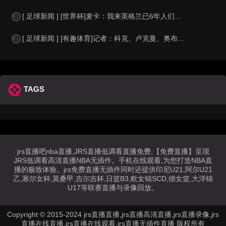
[ 足球新闻 ] [世界杯]麦卡：我来英格兰已6年人们对我很好，但和英格兰的比
[ 足球新闻 ] [有趣体育]记者：科克、卢克曼、奥布拉克参加马竞训练，卡尔多
TAGS
jrs直播吧nba直播,JRS直播低调看直播免费,【免费直播】呈现
JRS低调看高清直播NBA无插件。手机在线观看,为您打造NBA直
播的极致体验。jrs免费直播无插件同时还提供印尼U21,阿尔U21
乙,塞尔女杯,莫桑甲,吉尔吉杯,日篮B3,欧女锦SCD,德女篮,大洋锦
U17等联赛直播与录像回放。
Copyright © 2015-2024 jrs直播直播,jrs直播高清直播,jrs直播录像,jrs
直播在线直播,jrs直播在线观看,jrs直播无插件直播 版权所有