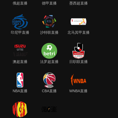
俄超直播
德甲直播
墨西超直播
印尼甲直播
沙特联直播
北马其甲直播
澳超直播
法罗超直播
日职联直播
NBA直播
CBA直播
WNBA直播