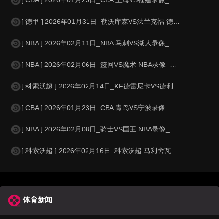
[ 德甲 ] 2026年01月31日_勒沃库森VS法兰克福 德甲录像_全场
[ NBA ] 2026年02月11日_NBA 马刺VS湖人录像_全场录像【
[ NBA ] 2026年02月06日_篮网VS魔术 NBA录像_全场录像【
[ 科索沃超 ] 2026年02月14日_KF德雷尼卡VS德利塔 科索沃超录像
[ CBA ] 2026年01月23日_CBA 青岛VS宁波录像_全场录像【
[ NBA ] 2026年02月08日_骑士VS国王 NBA录像_全场录像【
[ 科索沃超 ] 2026年02月16日_科索沃超 马利舍瓦VS巴尔干尼录像_
体育新闻