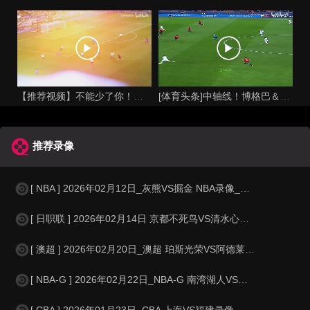
【推荐视频】不能少了你！让格列兹曼声名鹊起的一届大赛！
[体育头条]中轴线！博格巴＆本泽马：我记得以前踢西班牙没这么
推荐录像
[ NBA ] 2026年02月12日_灰熊VS掘金 NBA录像_全场录像【
[ 日职联 ] 2026年02月14日 京都不死鸟VS清水心跳 日职联_全场
[ 澳超 ] 2026年02月20日_澳超 珀斯光荣VS阿德莱德联录像_全
[ NBA-G ] 2026年02月22日_NBA-G 南湾湖人VS德克萨斯传奇
[ CBA ] 2026年01月23日_CBA 上海VS福建录像_高清录像【