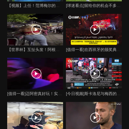
【视频】上任！范博梅尔的儿子谈父亲成为比利时国家队主教练！
[球迷看点]留给你的机会不多了？阿芳能否找回巅峰期的状态？
【世界杯】互扯头发！阿根廷女球迷和西班牙女球迷打起来了！
[值得一看]在西班牙的颁奖典礼上，主持人介绍皮诺时嘲讽C罗
[值得一看]迈阿密真好玩！实拍：姆巴佩和女友被路人拍到在夜店
[今日视频]斯卡洛尼与梅西的时代是否已经终结？阿根廷足球面临