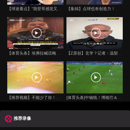
【球迷看点】“我登哥感觉又变壮了”哈登出席jay-z举行的俱
【集锦】点球也有创造力！内马尔足坛独树一帜的点球！
【体育头条】埃弗拉喊话梅西死忠粉：我不怪你们，我的初衷是反对
【Z原创】玄学？记者：温契奇执法西班牙不败，阿根廷不敌沙特同
【推荐视频】不能少了你！让格列兹曼声名鹊起的一届大赛！
[体育头条]中轴线！博格巴＆本泽马：我记得以前踢西班牙没这么
推荐录像