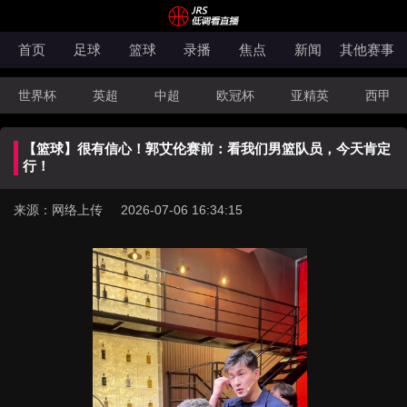
首页
足球
篮球
录播
焦点
新闻
其他赛事
世界杯
英超
中超
欧冠杯
亚精英
西甲
韩K联
法甲
科索沃超
意甲
世亚预
中甲
【篮球】很有信心！郭艾伦赛前：看我们男篮队员，今天肯定
澳超
法罗超
日职联
NBA
CBA
WNBA
行！
来源：网络上传 2026-07-06 16:34:15