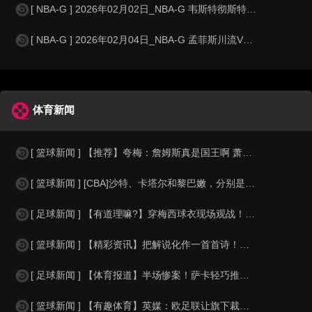
[ NBA-G ] 2026年02月02日_NBA-G 韦斯特彻斯特尼克斯VS缅
[ NBA-G ] 2026年02月04日_NBA-G 孟菲斯川流VS汽车城邮轮
体育新闻
[ 篮球新闻 ] 【推荐】夸梅：詹姆斯真是国王啊 萧华都得听他的 新赛季日程安
[ 篮球新闻 ] [CBA]沙特、卡塔尔和黎巴嫩，分别是什么水平？
[ 足球新闻 ] 【有道理嘛?】穿梅西球衣现场观战！马思纯晒照：终究是人生，不
[ 篮球新闻 ] 【精彩资讯】把解说化作一首首诗！贺炜本届世界杯金句合集
[ 足球新闻 ] 【体育报道】半场惨案！萨卡轻巧推射双响，英格兰4-0领先法国
[ 篮球新闻 ] 【有趣体育】英媒：欧足联让旗下裁判避免像世界杯一样，用VAR