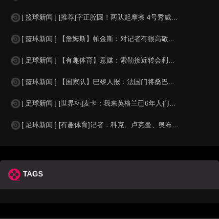
[ 篮球新闻 ] [推荐]字正腔圆！两队起摩擦 4号秀威尔逊大声嘲讽卡卢马:W
[ 篮球新闻 ] 【詹姆斯】帕金斯：对记者有很高敬意 Windhorst绝不是
[ 足球新闻 ] 【有趣体育】意媒：索勒接近转会利兹联，乌迪内斯有意米兰后卫F
[ 篮球新闻 ] 【国家队】巴黎人报：法国门将桑巴小腿受伤，提前结束了训练
[ 足球新闻 ] [世界杯]麦卡：我来英格兰已6年人们对我很好，但和英格兰的比
[ 足球新闻 ] [有趣体育]记者：科克、卢克曼、奥布拉克参加马竞训练，卡尔多
TAGS