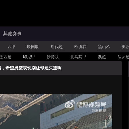
其他赛事
西甲
欧国联
斯伐超
欧协联
黑山乙
美
墨西超
印尼甲
沙特联
北马其甲
澳超
法罗
迷，希望男篮表现别让球迷失望啊