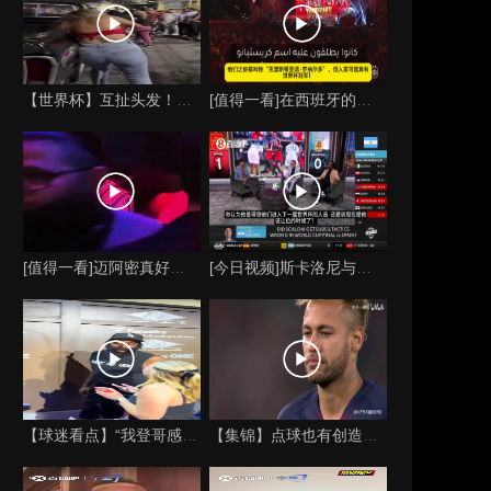
【世界杯】互扯头发！阿根廷女球迷和西班牙女球迷打起来了！
[值得一看]在西班牙的颁奖典礼上，主持人介绍皮诺时嘲讽C罗
[值得一看]迈阿密真好玩！实拍：姆巴佩和女友被路人拍到在夜店
[今日视频]斯卡洛尼与梅西的时代是否已经终结？阿根廷足球面临
【球迷看点】“我登哥感觉又变壮了”哈登出席jay-z举行的俱
【集锦】点球也有创造力！内马尔足坛独树一帜的点球！