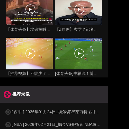
【体育头条】埃弗拉喊话梅西死忠粉：我不怪你们，我的初衷是反对
【Z原创】玄学？记者：温契奇执法西班牙不败，阿根廷不敌沙特同
【推荐视频】不能少了你！让格列兹曼声名鹊起的一届大赛！
[体育头条]中轴线！博格巴＆本泽马：我记得以前踢西班牙没这么
推荐录像
[ 西甲 ] 2026年01月24日_埃尔切VS莱万特 西甲录像_全场录像
[ NBA ] 2026年02月21日_掘金VS开拓者 NBA录像_全场录像