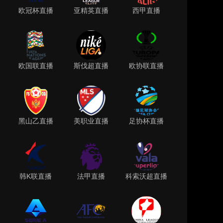
欧冠杯直播
亚精英直播
西甲直播
欧国联直播
斯伐超直播
欧协联直播
黑山乙直播
美职业直播
足协杯直播
韩K联直播
法甲直播
科索沃超直播