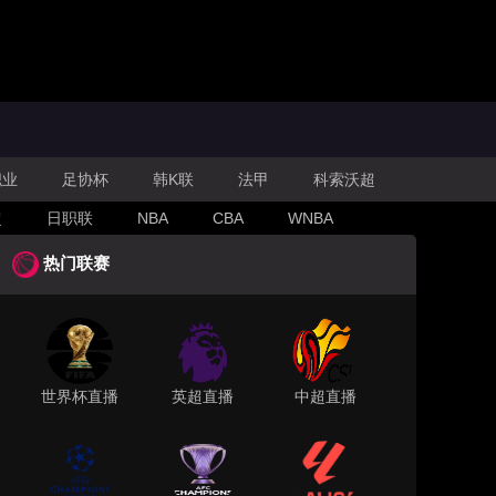
职业
足协杯
韩K联
法甲
科索沃超
超
日职联
NBA
CBA
WNBA
热门联赛
世界杯直播
英超直播
中超直播