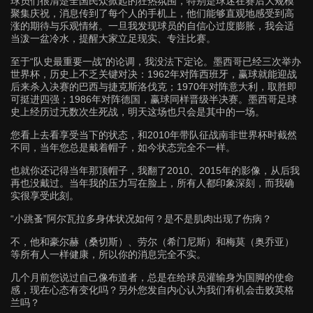
球员们很清楚全国民众掀起的狂热氛围，特别是球迷在赛后大规模
聚集庆祝，消息传到了每个人的手机上，他们能够直观地感受到高
涨的期待与乐观情绪。一旦我发现球员的自信心过度膨胀，我会适
当泼一盆冷水，提醒大家立足现实、专注比赛。
至于“队史最重要一战”的论调，我没法下定论。墨西哥已经三次举办
世界杯，历史上不乏关键对决：1962年对阵西班牙，赢球就能迎战
后来杀入决赛的巴西与捷克斯洛伐克；1970年对阵意大利，取胜即
可挺进四强；1986年对阵德国，赢球同样晋级半决赛。墨西哥足球
史上经历过无数次生死战，明天这场也只会是其中的一场。
您看上去看享受当下的状态，和2010年带队征战南非世界杯时截然
不同，当年您总是戴着帽子，如今状态完全不一样。
也就你还记得当年那顶帽子，我翻了2010、2015年的影像，从后我
再也没戴过。当年我的压力写在脸上，所有人都印象深刻，而我确
实很享受此刻。
“小跳蚤”阿尔瓦拉多身体状况如何？是不是肌肉出现了伤病？
不，他和豪尔赫（桑切斯）、劳尔（希门尼斯）和梅莫（奥乔亚）
等所有人一样健康，所以你的消息完全不实。
几个月前您说过自己像布道者，总是在给球员灌输身为国脚的使命
感，现在心态有变化吗？另外您发自内心认为我们有机会击败英格
兰吗？