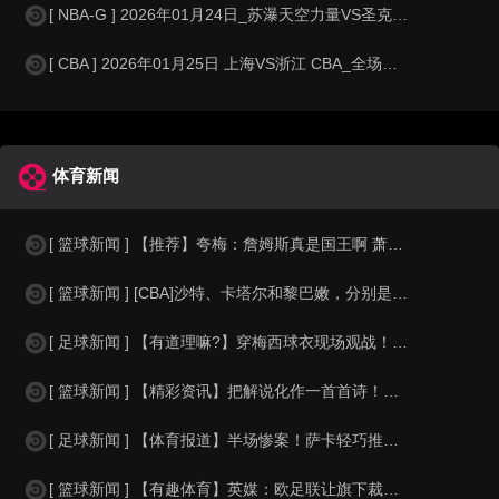
[ NBA-G ] 2026年01月24日_苏瀑天空力量VS圣克鲁斯勇士 NBA
[ CBA ] 2026年01月25日 上海VS浙江 CBA_全场录像【全场
体育新闻
[ 篮球新闻 ] 【推荐】夸梅：詹姆斯真是国王啊 萧华都得听他的 新赛季日程安
[ 篮球新闻 ] [CBA]沙特、卡塔尔和黎巴嫩，分别是什么水平？
[ 足球新闻 ] 【有道理嘛?】穿梅西球衣现场观战！马思纯晒照：终究是人生，不
[ 篮球新闻 ] 【精彩资讯】把解说化作一首首诗！贺炜本届世界杯金句合集
[ 足球新闻 ] 【体育报道】半场惨案！萨卡轻巧推射双响，英格兰4-0领先法国
[ 篮球新闻 ] 【有趣体育】英媒：欧足联让旗下裁判避免像世界杯一样，用VAR