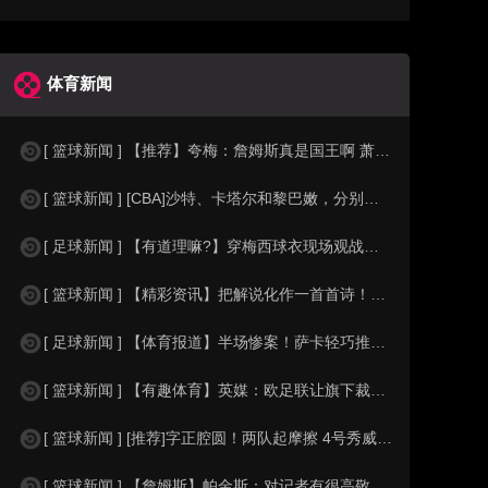
体育新闻
[ 篮球新闻 ] 【推荐】夸梅：詹姆斯真是国王啊 萧华都得听他的 新赛季日程安
[ 篮球新闻 ] [CBA]沙特、卡塔尔和黎巴嫩，分别是什么水平？
[ 足球新闻 ] 【有道理嘛?】穿梅西球衣现场观战！马思纯晒照：终究是人生，不
[ 篮球新闻 ] 【精彩资讯】把解说化作一首首诗！贺炜本届世界杯金句合集
[ 足球新闻 ] 【体育报道】半场惨案！萨卡轻巧推射双响，英格兰4-0领先法国
[ 篮球新闻 ] 【有趣体育】英媒：欧足联让旗下裁判避免像世界杯一样，用VAR
[ 篮球新闻 ] [推荐]字正腔圆！两队起摩擦 4号秀威尔逊大声嘲讽卡卢马:W
[ 篮球新闻 ] 【詹姆斯】帕金斯：对记者有很高敬意 Windhorst绝不是