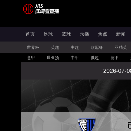
首页
足球
篮球
录播
焦点
新闻
世界杯
英超
中超
欧冠杯
亚精英
意甲
世亚预
中甲
俄超
德甲
2026-07-0