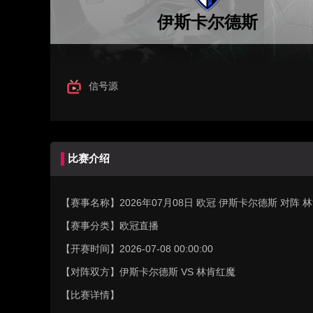
伊斯卡尔德斯
信号源
比赛介绍
【赛事名称】
2026年07月08日 欧冠 伊斯卡尔德斯 对阵
【赛事分类】
欧冠直播
【开赛时间】
2026-07-08 00:00:00
【对阵双方】
伊斯卡尔德斯 VS 林肯红魔
【比赛详情】