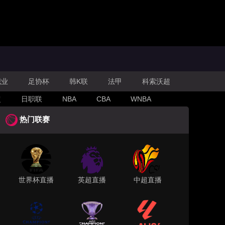
职业
足协杯
韩K联
法甲
科索沃超
超
日职联
NBA
CBA
WNBA
热门联赛
世界杯直播
英超直播
中超直播