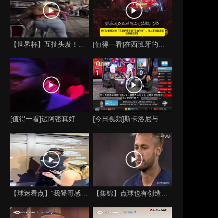
【世界杯】互扯头发！阿根廷女球迷和西班牙女球迷打起来了！
[值得一看]在西班牙的颁奖典礼上，主持人介绍皮诺时嘲讽C罗
[值得一看]迈阿密真好玩！实拍：姆巴佩和女友被路人拍到在夜店
[今日视频]斯卡洛尼与梅西的时代是否已经终结？阿根廷足球面临
【球迷看点】“我登哥感觉又变壮了”哈登出席jay-z举行的俱
【集锦】点球也有创造力！内马尔足坛独树一帜的点球！