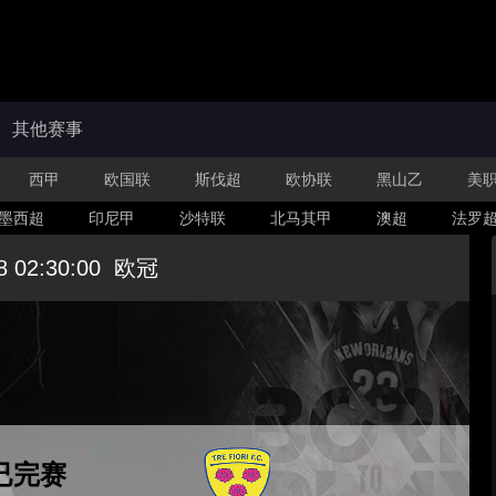
其他赛事
西甲
欧国联
斯伐超
欧协联
黑山乙
美
墨西超
印尼甲
沙特联
北马其甲
澳超
法罗
8 02:30:00
欧冠
已完赛