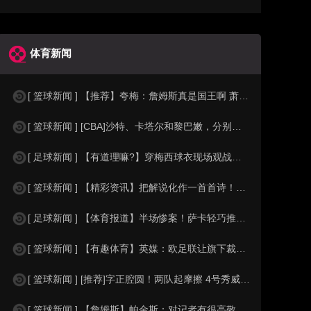
体育新闻
[ 篮球新闻 ] 【推荐】夸梅：詹姆斯真是国王啊 萧华都得听他的 新赛季日程安
[ 篮球新闻 ] [CBA]沙特、卡塔尔和黎巴嫩，分别是什么水平？
[ 足球新闻 ] 【有道理嘛?】穿梅西球衣现场观战！马思纯晒照：终究是人生，不
[ 篮球新闻 ] 【精彩资讯】把解说化作一首首诗！贺炜本届世界杯金句合集
[ 足球新闻 ] 【体育报道】半场惨案！萨卡轻巧推射双响，英格兰4-0领先法国
[ 篮球新闻 ] 【有趣体育】英媒：欧足联让旗下裁判避免像世界杯一样，用VAR
[ 篮球新闻 ] [推荐]字正腔圆！两队起摩擦 4号秀威尔逊大声嘲讽卡卢马:W
[ 篮球新闻 ] 【詹姆斯】帕金斯：对记者有很高敬意 Windhorst绝不是