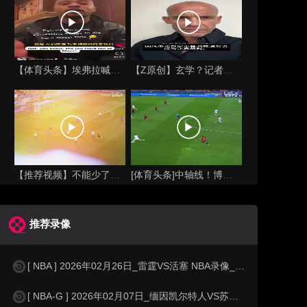
【体育头条】埃弗拉喊话梅西死忠粉：我不怪你们，我的初衷是反对
【Z原创】玄学？记者：温契奇执法西班牙不败，阿根廷不敌沙特同
【推荐视频】不能少了你！让格列兹曼声名鹊起的一届大赛！
[体育头条]中轴线！博格巴＆本泽马：我记得以前踢西班牙没这么
推荐录像
[ NBA ] 2026年02月26日_雷霆VS活塞 NBA录像_全场录像【
[ NBA-G ] 2026年02月07日_缅因凯尔特人VS苏瀑天空力量 NBA