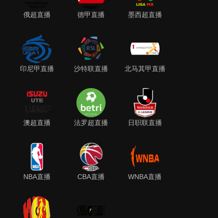
俄超直播
德甲直播
墨西超直播
印尼甲直播
沙特联直播
北马其甲直播
澳超直播
法罗超直播
日职联直播
NBA直播
CBA直播
WNBA直播