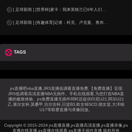
[ 足球新闻 ] [世界杯]麦卡：我来英格兰已6年人们对我很好，但和英格兰的比
[ 足球新闻 ] [有趣体育]记者：科克、卢克曼、奥布拉克参加马竞训练，卡尔多
TAGS
jrs直播吧nba直播,JRS直播低调看直播免费,【免费直播】呈现
JRS低调看高清直播NBA无插件。手机在线观看,为您打造NBA直
播的极致体验。jrs免费直播无插件同时还提供印尼U21,阿尔U21
乙,塞尔女杯,莫桑甲,吉尔吉杯,日篮B3,欧女锦SCD,德女篮,大洋锦
U17等联赛直播与录像回放。
Copyright © 2015-2024 jrs直播直播,jrs直播高清直播,jrs直播录像,jrs
直播在线直播,jrs直播在线观看,jrs直播无插件直播 版权所有