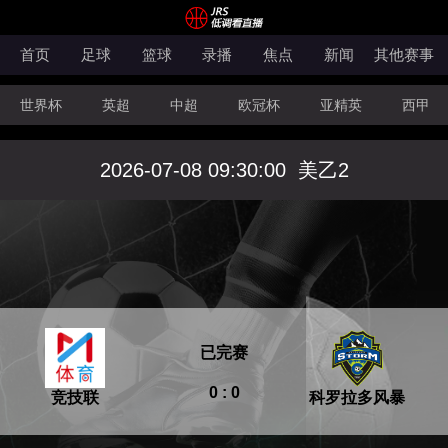
首页
足球
篮球
录播
焦点
新闻
其他赛事
世界杯
英超
中超
欧冠杯
亚精英
西甲
韩K联
法甲
科索沃超
意甲
世亚预
中甲
2026-07-08 09:30:00
美乙2
澳超
法罗超
日职联
NBA
CBA
WNBA
已完赛
0 : 0
竞技联
科罗拉多风暴