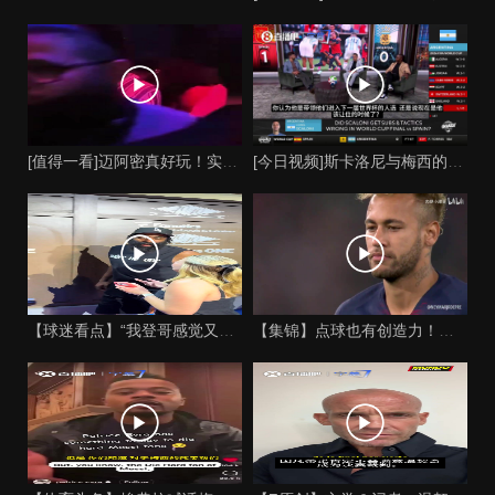
[值得一看]迈阿密真好玩！实拍：姆巴佩和女友被路人拍到在夜店
[今日视频]斯卡洛尼与梅西的时代是否已经终结？阿根廷足球面临
【球迷看点】“我登哥感觉又变壮了”哈登出席jay-z举行的俱
【集锦】点球也有创造力！内马尔足坛独树一帜的点球！