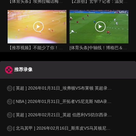
【体育头条】埃弗拉喊话梅西死忠粉：我不怪你们，我的初衷是反对
【Z原创】玄学？记者：温契奇执法西班牙不败，阿根廷不敌沙特同
【推荐视频】不能少了你！让格列兹曼声名鹊起的一届大赛！
[体育头条]中轴线！博格巴＆本泽马：我记得以前踢西班牙没这么
推荐录像
[ 英超 ] 2026年01月31日_埃弗顿VS布莱顿 英超录像_全场录像
[ NBA ] 2026年01月31日_开拓者VS尼克斯 NBA录像_全场录
[ 英超 ] 2026年02月21日_英超 伯恩利VS切尔西录像_全场录像
[ 北马其甲 ] 2026年02月16日_斯库皮VS马其顿尼亚 北马其甲录像_