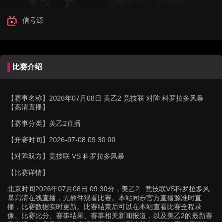
信号源
比赛介绍
【赛事名称】
2026年07月08日 美乙2 竞技联 对阵 科罗拉多风暴
【高清直播】
【赛事分类】
美乙2直播
【开赛时间】
2026-07-08 09:30:00
【对阵双方】
竞技联 VS 科罗拉多风暴
【比赛详情】
北京时间2026年07月08日 09:30分，美乙2 : 竞技联VS科罗拉多风
暴高清在线直播，无插件观看比赛。本站同步官方直播源准时直
播，比赛数据实时更新。比赛结束后可以在本站查看比赛全程录
像、比赛比分、赛事结果、赛事相关新闻报道，以及美乙2的最新赛