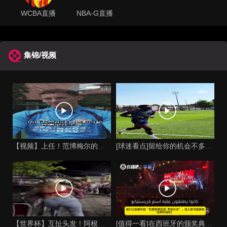
WCBA直播
NBA-G直播
集锦/视频
【视频】上任！范博梅尔的儿子谈父亲成为比利时国家队主教练！
[球迷看点]留给你的机会不多了？阿芳能否找回巅峰期的状态？
【世界杯】互扯头发！阿根廷女球迷和西班牙女球迷打起来了！
[值得一看]在西班牙的颁奖典礼上，主持人介绍皮诺时嘲讽C罗