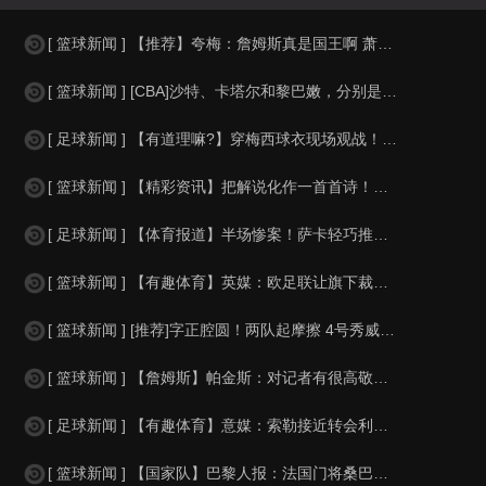
[ 篮球新闻 ] 【推荐】夸梅：詹姆斯真是国王啊 萧华都得听他的 新赛季日程安
[ 篮球新闻 ] [CBA]沙特、卡塔尔和黎巴嫩，分别是什么水平？
[ 足球新闻 ] 【有道理嘛?】穿梅西球衣现场观战！马思纯晒照：终究是人生，不
[ 篮球新闻 ] 【精彩资讯】把解说化作一首首诗！贺炜本届世界杯金句合集
[ 足球新闻 ] 【体育报道】半场惨案！萨卡轻巧推射双响，英格兰4-0领先法国
[ 篮球新闻 ] 【有趣体育】英媒：欧足联让旗下裁判避免像世界杯一样，用VAR
[ 篮球新闻 ] [推荐]字正腔圆！两队起摩擦 4号秀威尔逊大声嘲讽卡卢马:W
[ 篮球新闻 ] 【詹姆斯】帕金斯：对记者有很高敬意 Windhorst绝不是
[ 足球新闻 ] 【有趣体育】意媒：索勒接近转会利兹联，乌迪内斯有意米兰后卫F
[ 篮球新闻 ] 【国家队】巴黎人报：法国门将桑巴小腿受伤，提前结束了训练