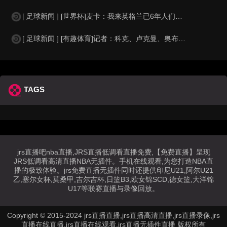
[ 足球新闻 ] [世界杯]麦卡：我来英格兰已6年人们对我很好，但和英格兰的比
[ 足球新闻 ] [有趣体育]记者：科克、卢克曼、奥布拉克参加马竞训练，卡尔多
TAGS
jrs直播吧nba直播,JRS直播低调看直播免费,【免费直播】呈现
JRS低调看高清直播NBA无插件。手机在线观看,为您打造NBA直
播的极致体验。jrs免费直播无插件同时还提供印尼U21,阿尔U21
乙,塞尔女杯,莫桑甲,吉尔吉杯,日篮B3,欧女锦SCD,德女篮,大洋锦
U17等联赛直播与录像回放。
Copyright © 2015-2024 jrs直播直播,jrs直播高清直播,jrs直播录像,jrs
直播在线直播,jrs直播在线观看,jrs直播无插件直播 版权所有