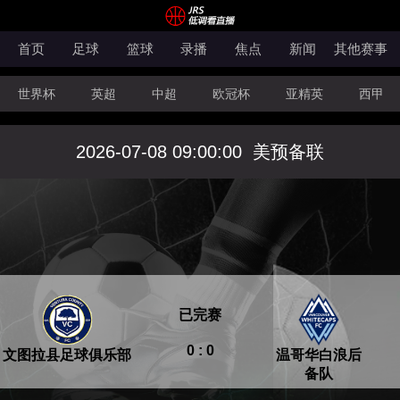
首页
足球
篮球
录播
焦点
新闻
其他赛事
世界杯
英超
中超
欧冠杯
亚精英
西甲
韩K联
法甲
科索沃超
意甲
世亚预
中甲
2026-07-08 09:00:00
美预备联
澳超
法罗超
日职联
NBA
CBA
WNBA
已完赛
0 : 0
文图拉县足球俱乐部
温哥华白浪后
备队