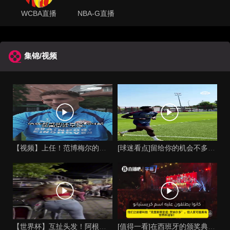
WCBA直播
NBA-G直播
集锦/视频
【视频】上任！范博梅尔的儿子谈父亲成为比利时国家队主教练！
[球迷看点]留给你的机会不多了？阿芳能否找回巅峰期的状态？
【世界杯】互扯头发！阿根廷女球迷和西班牙女球迷打起来了！
[值得一看]在西班牙的颁奖典礼上，主持人介绍皮诺时嘲讽C罗