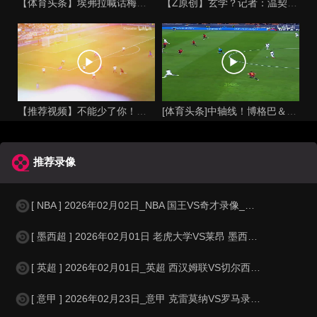
【体育头条】埃弗拉喊话梅西死忠粉：我不怪你们，我的初衷是反对
【Z原创】玄学？记者：温契奇执法西班牙不败，阿根廷不敌沙特同
【推荐视频】不能少了你！让格列兹曼声名鹊起的一届大赛！
[体育头条]中轴线！博格巴＆本泽马：我记得以前踢西班牙没这么
推荐录像
[ NBA ] 2026年02月02日_NBA 国王VS奇才录像_全场录像【
[ 墨西超 ] 2026年02月01日 老虎大学VS莱昂 墨西超_全场录像【
[ 英超 ] 2026年02月01日_英超 西汉姆联VS切尔西录像_高清录
[ 意甲 ] 2026年02月23日_意甲 克雷莫纳VS罗马录像_全场录像