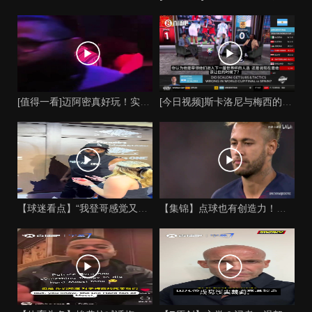
[值得一看]迈阿密真好玩！实拍：姆巴佩和女友被路人拍到在夜店
[今日视频]斯卡洛尼与梅西的时代是否已经终结？阿根廷足球面临
【球迷看点】“我登哥感觉又变壮了”哈登出席jay-z举行的俱
【集锦】点球也有创造力！内马尔足坛独树一帜的点球！