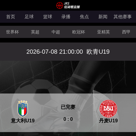
首页
足球
篮球
录播
焦点
新闻
其他赛事
世界杯
英超
中超
欧冠杯
亚精英
西甲
韩K联
法甲
科索沃超
意甲
世亚预
中甲
2026-07-08 21:00:00
欧青U19
澳超
法罗超
日职联
NBA
CBA
WNBA
已完赛
0 : 0
意大利U19
丹麦U19