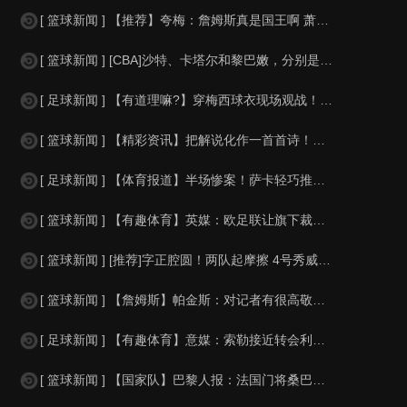
[ 篮球新闻 ] 【推荐】夸梅：詹姆斯真是国王啊 萧华都得听他的 新赛季日程安
[ 篮球新闻 ] [CBA]沙特、卡塔尔和黎巴嫩，分别是什么水平？
[ 足球新闻 ] 【有道理嘛?】穿梅西球衣现场观战！马思纯晒照：终究是人生，不
[ 篮球新闻 ] 【精彩资讯】把解说化作一首首诗！贺炜本届世界杯金句合集
[ 足球新闻 ] 【体育报道】半场惨案！萨卡轻巧推射双响，英格兰4-0领先法国
[ 篮球新闻 ] 【有趣体育】英媒：欧足联让旗下裁判避免像世界杯一样，用VAR
[ 篮球新闻 ] [推荐]字正腔圆！两队起摩擦 4号秀威尔逊大声嘲讽卡卢马:W
[ 篮球新闻 ] 【詹姆斯】帕金斯：对记者有很高敬意 Windhorst绝不是
[ 足球新闻 ] 【有趣体育】意媒：索勒接近转会利兹联，乌迪内斯有意米兰后卫F
[ 篮球新闻 ] 【国家队】巴黎人报：法国门将桑巴小腿受伤，提前结束了训练