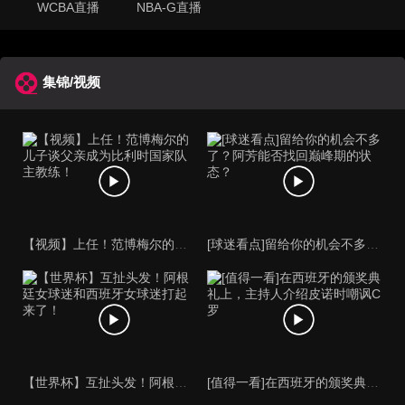
WCBA直播
NBA-G直播
集锦/视频
【视频】上任！范博梅尔的儿子谈父亲成为比利时国家队主教练！
[球迷看点]留给你的机会不多了？阿芳能否找回巅峰期的状态？
【世界杯】互扯头发！阿根廷女球迷和西班牙女球迷打起来了！
[值得一看]在西班牙的颁奖典礼上，主持人介绍皮诺时嘲讽C罗