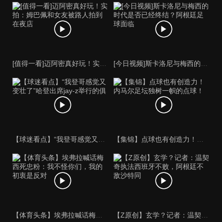
[值得一看]迈阿密真好玩！实拍：姆巴佩和女友被路人拍到在夜店
[今日视频]斯卡洛尼与梅西的时代是否已经终结？阿根廷足球面临
【球迷看点】“我登哥感觉又变壮了”哈登出席jay-z举行的俱
【集锦】点球也有创造力！内马尔足坛独树一帜的点球！
【体育头条】埃弗拉喊话梅西死忠粉：我不怪你们，我的初衷是反对
【Z原创】玄学？记者：温契奇执法西班牙不败，阿根廷不敌沙特同