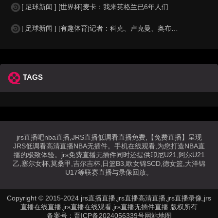
[ 足球新闻 ] [世界杯]麦卡：我来英格兰已6年人们对我很好，但和英格兰的比
[ 足球新闻 ] [有趣体育]记者：科克、卢克曼、奥布拉克参加马竞训练，卡尔多
TAGS
jrs直播吧nba直播,JRS直播低调看直播免费,【免费直播】呈现
JRS低调看高清直播NBA无插件。手机在线观看,为您打造NBA直
播的极致体验。jrs免费直播无插件同时还提供印尼U21,阿尔U21
乙,塞尔女杯,莫桑甲,吉尔吉杯,日篮B3,欧女锦SCD,德女篮,大洋锦
U17等联赛直播与录像回放。
Copyright © 2015-2024 jrs直播直播,jrs直播高清直播,jrs直播录像,jrs
直播在线直播,jrs直播在线观看,jrs直播无插件直播 版权所有
备案号：
晋ICP备2024056339号
网站地图