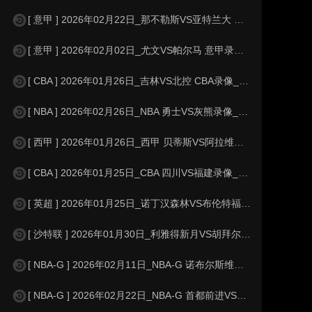
[ 意甲 ] 2026年02月22日_那不勒斯VS亚特兰大 意甲录像_全场
[ 意甲 ] 2026年02月02日_尤文VS帕尔马 意甲录像_全场录像【
[ CBA ] 2026年01月26日_吉林VS北控 CBA录像_全场录像【
[ NBA ] 2026年02月26日_NBA 勇士VS灰熊录像_高清录像【
[ 西甲 ] 2026年01月26日_西甲 贝蒂斯VS阿拉维斯录像_高清录
[ CBA ] 2026年01月25日_CBA 四川VS福建录像_全场录像【
[ 英超 ] 2026年01月25日_诺丁汉森林VS布伦特福德 英超录像_
[ 沙特联 ] 2026年01月30日_利雅得新月VS胡拜尔库迪西亚 沙特联
[ NBA-G ] 2026年02月11日_NBA-G 诺布尔斯维尔爆炸VS长岛
[ NBA-G ] 2026年02月22日_NBA-G 首都前进VS诺布尔斯维尔