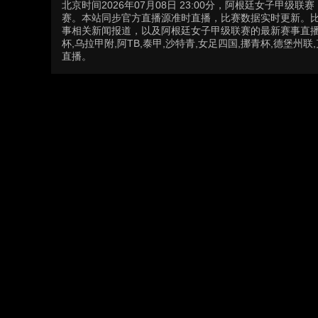
北京时间2026年07月08日 23:00分，阿根廷女子甲级
赛。本站同步官方直播源准时直播，比赛数据实时更新。
事相关新闻报道，以及阿根廷女子甲级联赛的最新赛事直
杯,乌拉甲附,阿TB,泰甲,沙特青,女足四国,挪青杯,德堡州联
直播。