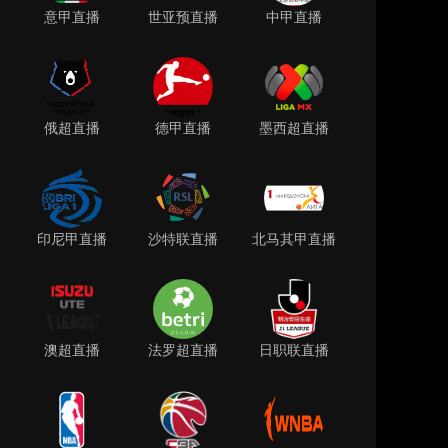
意甲直播
世亚预直播
中甲直播
俄超直播
德甲直播
墨西超直播
印尼甲直播
沙特联直播
北马其甲直播
澳超直播
法罗超直播
日职联直播