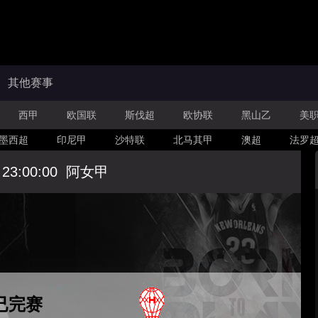
其他赛事
西甲
欧国联
斯伐超
欧协联
黑山乙
美
墨西超
印尼甲
沙特联
北马其甲
澳超
法罗
 23:00:00
阿女甲
已完赛