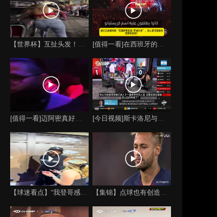
【世界杯】互扯头发！阿根廷女球迷和西班牙女球迷打起来了！
[值得一看]在西班牙的颁奖典礼上，主持人介绍皮诺时嘲讽C罗
[值得一看]迈阿密真好玩！实拍：姆巴佩和女友被路人拍到在夜店
[今日视频]斯卡洛尼与梅西的时代是否已经终结？阿根廷足球面临
【球迷看点】“我登哥感觉又变壮了”哈登出席jay-z举行的俱
【集锦】点球也有创造力！内马尔足坛独树一帜的点球！