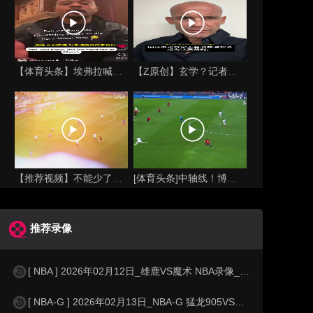
【体育头条】埃弗拉喊话梅西死忠粉：我不怪你们，我的初衷是反对
【Z原创】玄学？记者：温契奇执法西班牙不败，阿根廷不敌沙特同
【推荐视频】不能少了你！让格列兹曼声名鹊起的一届大赛！
[体育头条]中轴线！博格巴＆本泽马：我记得以前踢西班牙没这么
推荐录像
[ NBA ] 2026年02月12日_雄鹿VS魔术 NBA录像_高清录像【
[ NBA-G ] 2026年02月13日_NBA-G 猛龙905VS克利夫兰剑