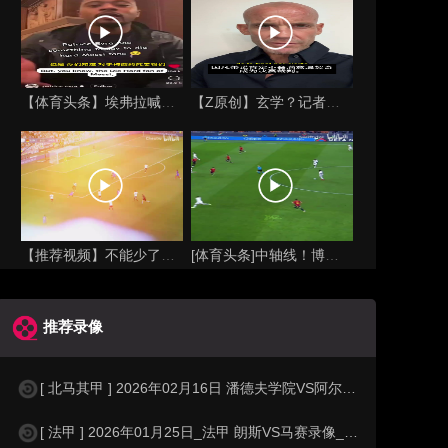
【体育头条】埃弗拉喊话梅西死忠粉：我不怪你们，我的初衷是反对
【Z原创】玄学？记者：温契奇执法西班牙不败，阿根廷不敌沙特同
【推荐视频】不能少了你！让格列兹曼声名鹊起的一届大赛！
[体育头条]中轴线！博格巴＆本泽马：我记得以前踢西班牙没这么
推荐录像
[ 北马其甲 ] 2026年02月16日 潘德夫学院VS阿尔西米 北马其甲_全
[ 法甲 ] 2026年01月25日_法甲 朗斯VS马赛录像_全场录像【高