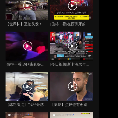
【世界杯】互扯头发！阿根廷女球迷和西班牙女球迷打起来了！
[值得一看]在西班牙的颁奖典礼上，主持人介绍皮诺时嘲讽C罗
[值得一看]迈阿密真好玩！实拍：姆巴佩和女友被路人拍到在夜店
[今日视频]斯卡洛尼与梅西的时代是否已经终结？阿根廷足球面临
【球迷看点】“我登哥感觉又变壮了”哈登出席jay-z举行的俱
【集锦】点球也有创造力！内马尔足坛独树一帜的点球！