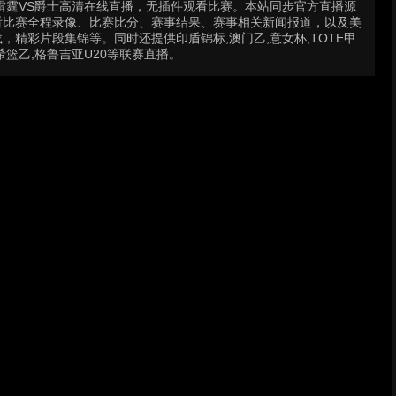
赛 : 雷霆VS爵士高清在线直播，无插件观看比赛。本站同步官方直播源
看比赛全程录像、比赛比分、赛事结果、赛事相关新闻报道，以及美
精彩片段集锦等。同时还提供印盾锦标,澳门乙,意女杯,TOTE甲
,希篮乙,格鲁吉亚U20等联赛直播。