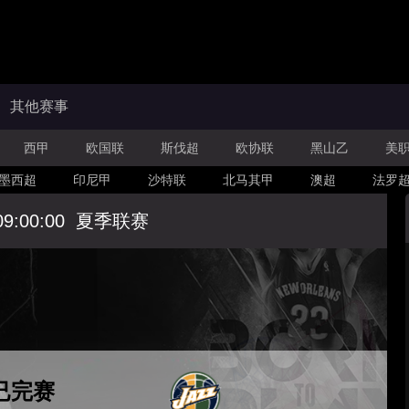
其他赛事
西甲
欧国联
斯伐超
欧协联
黑山乙
美
墨西超
印尼甲
沙特联
北马其甲
澳超
法罗
09:00:00
夏季联赛
已完赛