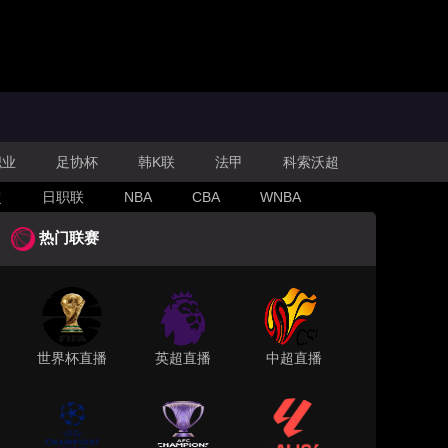
职业
足协杯
韩K联
法甲
科索沃超
超
日职联
NBA
CBA
WNBA
热门联赛
世界杯直播
英超直播
中超直播