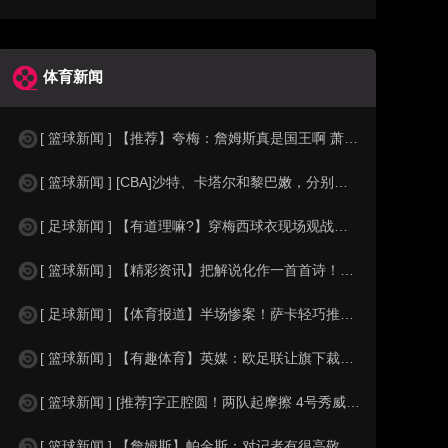
体育新闻
[ 篮球新闻 ] 【推荐】夸梅：詹姆斯真是国王啊 萧华都得听他的 新赛季日程安
[ 篮球新闻 ] [CBA]沙特、卡塔尔和黎巴嫩，分别是什么水平？
[ 足球新闻 ] 【有道理嘛?】穿梅西球衣现场观战！马思纯晒照：终究是人生，不
[ 篮球新闻 ] 【精彩资讯】把解说化作一首首诗！贺炜本届世界杯金句合集
[ 足球新闻 ] 【体育报道】半场惨案！萨卡轻巧推射双响，英格兰4-0领先法国
[ 篮球新闻 ] 【有趣体育】英媒：欧足联让旗下裁判避免像世界杯一样，用VAR
[ 篮球新闻 ] [推荐]字正腔圆！两队起摩擦 4号秀威尔逊大声嘲讽卡卢马:W
[ 篮球新闻 ] 【詹姆斯】帕金斯：对记者有很高敬意 Windhorst绝不是