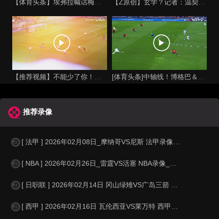
【体育头条】埃弗拉喊话梅西死忠粉：我不怪你们，我的初衷是反对
【Z原创】玄学？记者：温契奇执法西班牙不败，阿根廷不敌沙特同
【推荐视频】不能少了你！让格列兹曼声名鹊起的一届大赛！
[体育头条]中轴线！博格巴＆本泽马：我记得以前踢西班牙没这么
推荐录像
[ 法甲 ] 2026年02月08日_摩纳哥VS尼斯 法甲录像_全场录像【
[ NBA ] 2026年02月26日_雷霆VS活塞 NBA录像_全场录像【
[ 日职联 ] 2026年02月14日 冈山绿雉VS广岛三箭 日职联_全场录
[ 西甲 ] 2026年02月16日 瓦伦西亚VS莱万特 西甲_全场录像【