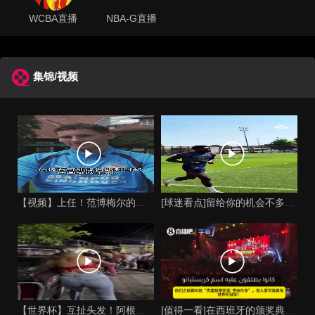
WCBA直播
NBA-G直播
集锦/视频
【视频】上任！范博梅尔的儿子谈父亲成为比利时国家队主教练！
[球迷看点]留给你的机会不多了？阿芳能否找回巅峰期的状态？
【世界杯】互扯头发！阿根廷女球迷和西班牙女球迷打起来了！
[值得一看]在西班牙的颁奖典礼上，主持人介绍皮诺时嘲讽C罗