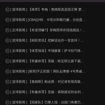
[ 篮球新闻 ] 【推荐】夸梅：詹姆斯真是国王啊 萧华都得听他的 新赛季日程安
[ 篮球新闻 ] [CBA]沙特、卡塔尔和黎巴嫩，分别是什么水平？
[ 足球新闻 ] 【有道理嘛?】穿梅西球衣现场观战！马思纯晒照：终究是人生，不
[ 篮球新闻 ] 【精彩资讯】把解说化作一首首诗！贺炜本届世界杯金句合集
[ 足球新闻 ] 【体育报道】半场惨案！萨卡轻巧推射双响，英格兰4-0领先法国
[ 篮球新闻 ] 【有趣体育】英媒：欧足联让旗下裁判避免像世界杯一样，用VAR
[ 篮球新闻 ] [推荐]字正腔圆！两队起摩擦 4号秀威尔逊大声嘲讽卡卢马:W
[ 篮球新闻 ] 【詹姆斯】帕金斯：对记者有很高敬意 Windhorst绝不是
[ 足球新闻 ] 【有趣体育】意媒：索勒接近转会利兹联，乌迪内斯有意米兰后卫F
[ 篮球新闻 ] 【国家队】巴黎人报：法国门将桑巴小腿受伤，提前结束了训练