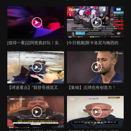
[值得一看]迈阿密真好玩！实拍：姆巴佩和女友被路人拍到在夜店
[今日视频]斯卡洛尼与梅西的时代是否已经终结？阿根廷足球面临
【球迷看点】“我登哥感觉又变壮了”哈登出席jay-z举行的俱
【集锦】点球也有创造力！内马尔足坛独树一帜的点球！