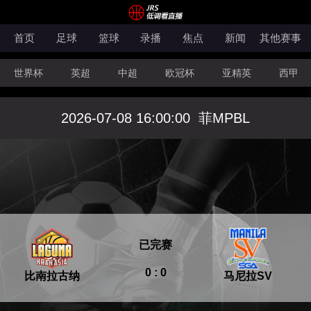
首页
足球
篮球
录播
焦点
新闻
其他赛事
世界杯
英超
中超
欧冠杯
亚精英
西甲
韩K联
法甲
科索沃超
意甲
世亚预
中甲
2026-07-08 16:00:00
菲MPBL
澳超
法罗超
日职联
NBA
CBA
WNBA
已完赛
0 : 0
比南拉古纳
马尼拉SV