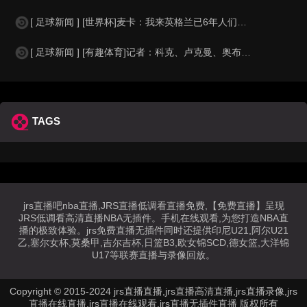
[ 足球新闻 ] [世界杯]麦卡：我来英格兰已6年人们对我很好，但和英格兰的比
[ 足球新闻 ] [有趣体育]记者：科克、卢克曼、奥布拉克参加马竞训练，卡尔多
TAGS
jrs直播吧nba直播,JRS直播低调看直播免费,【免费直播】呈现
JRS低调看高清直播NBA无插件。手机在线观看,为您打造NBA直
播的极致体验。jrs免费直播无插件同时还提供印尼U21,阿尔U21
乙,塞尔女杯,莫桑甲,吉尔吉杯,日篮B3,欧女锦SCD,德女篮,大洋锦
U17等联赛直播与录像回放。
Copyright © 2015-2024 jrs直播直播,jrs直播高清直播,jrs直播录像,jrs
直播在线直播,jrs直播在线观看,jrs直播无插件直播 版权所有