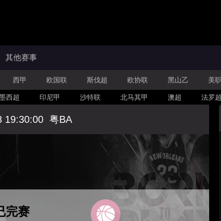
其他赛事
西甲
欧国联
斯伐超
欧协联
黑山乙
美
墨西超
印尼甲
沙特联
北马其甲
澳超
法罗
 19:30:00
粤BA
已完赛