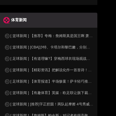
体育新闻
[ 篮球新闻 ] 【推荐】夸梅：詹姆斯真是国王啊 萧华都得听他的 新赛季日程安
[ 篮球新闻 ] [CBA]沙特、卡塔尔和黎巴嫩，分别是什么水平？
[ 足球新闻 ] 【有道理嘛?】穿梅西球衣现场观战！马思纯晒照：终究是人生，不
[ 篮球新闻 ] 【精彩资讯】把解说化作一首首诗！贺炜本届世界杯金句合集
[ 足球新闻 ] 【体育报道】半场惨案！萨卡轻巧推射双响，英格兰4-0领先法国
[ 篮球新闻 ] 【有趣体育】英媒：欧足联让旗下裁判避免像世界杯一样，用VAR
[ 篮球新闻 ] [推荐]字正腔圆！两队起摩擦 4号秀威尔逊大声嘲讽卡卢马:W
[ 篮球新闻 ] 【詹姆斯】帕金斯：对记者有很高敬意 Windhorst绝不是