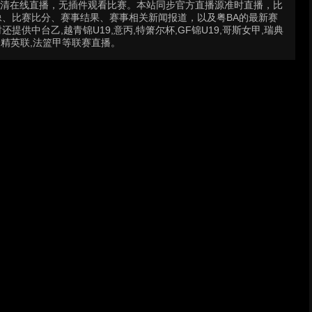
州VS深圳高清在线直播，无插件观看比赛。本站同步官方直播源准时直播，比
、比赛比分、赛事结果、赛事相关新闻报道，以及粤BA的最新赛
中台乙,越青锦U19,意丙,特箫尔杯,GF锦U19,哥斯女甲,瑞典
,加精英联,法篮甲等联赛直播。