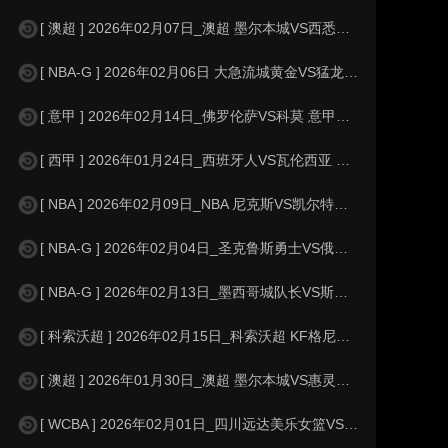
[ 澳超 ] 2026年02月07日_澳超 墨尔本城VS西悉尼流浪者录像_
[ NBA-G ] 2026年02月06日 大急流城黄金VS猛龙905 NBA-
[ 意甲 ] 2026年02月14日_佛罗伦萨VS科莫 意甲录像_全场录像
[ 西甲 ] 2026年01月24日_西班牙人VS瓦伦西亚 西甲录像_全场
[ NBA ] 2026年02月09日_NBA 尼克斯VS凯尔特人录像_全场
[ NBA-G ] 2026年02月04日_圣克鲁斯勇士VS俄克拉荷马城蓝色 N
[ NBA-G ] 2026年02月13日_墨西哥城队长VS斯托克顿国王 NBA
[ 科索沃超 ] 2026年02月15日_科索沃超 KF格尼拉内VS杜卡吉尼录
[ 澳超 ] 2026年01月30日_澳超 墨尔本城VS惠灵顿凤凰录像_高
[ WCBA ] 2026年02月01日_四川远达美乐女篮VS山东赤水河酒女篮