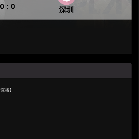
0 : 0
深圳
高清直播】