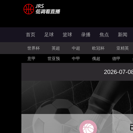
首页
足球
篮球
录播
焦点
新闻
世界杯
英超
中超
欧冠杯
亚精英
意甲
世亚预
中甲
俄超
德甲
2026-07-08