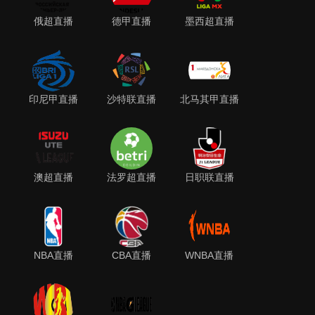
俄超直播
德甲直播
墨西超直播
印尼甲直播
沙特联直播
北马其甲直播
澳超直播
法罗超直播
日职联直播
NBA直播
CBA直播
WNBA直播