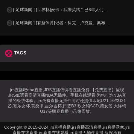
[ 足球新闻 ] [世界杯]麦卡：我来英格兰已6年人们对我很好，但和英格兰的比
[ 足球新闻 ] [有趣体育]记者：科克、卢克曼、奥布拉克参加马竞训练，卡尔多
TAGS
jrs直播吧nba直播,JRS直播低调看直播免费,【免费直播】呈现
JRS低调看高清直播NBA无插件。手机在线观看,为您打造NBA直
播的极致体验。jrs免费直播无插件同时还提供印尼U21,阿尔U21
乙,塞尔女杯,莫桑甲,吉尔吉杯,日篮B3,欧女锦SCD,德女篮,大洋锦
U17等联赛直播与录像回放。
Copyright © 2015-2024 jrs直播直播,jrs直播高清直播,jrs直播录像,jrs
直播在线直播,jrs直播在线观看,jrs直播无插件直播 版权所有