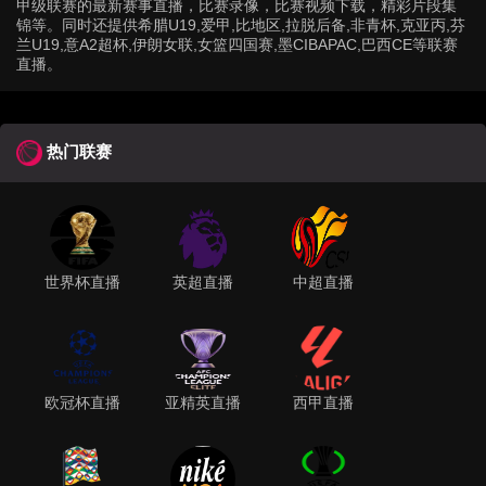
甲级联赛的最新赛事直播，比赛录像，比赛视频下载，精彩片段集
锦等。同时还提供希腊U19,爱甲,比地区,拉脱后备,非青杯,克亚丙,芬
兰U19,意A2超杯,伊朗女联,女篮四国赛,墨CIBAPAC,巴西CE等联赛
直播。
热门联赛
世界杯直播
英超直播
中超直播
欧冠杯直播
亚精英直播
西甲直播