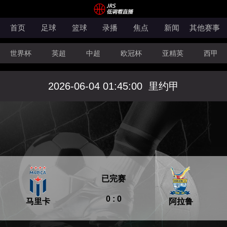
首页
足球
篮球
录播
焦点
新闻
其他赛事
世界杯
英超
中超
欧冠杯
亚精英
西甲
韩K联
法甲
科索沃超
意甲
世亚预
中甲
2026-06-04 01:45:00
里约甲
澳超
法罗超
日职联
NBA
CBA
WNBA
已完赛
0 : 0
马里卡
阿拉鲁