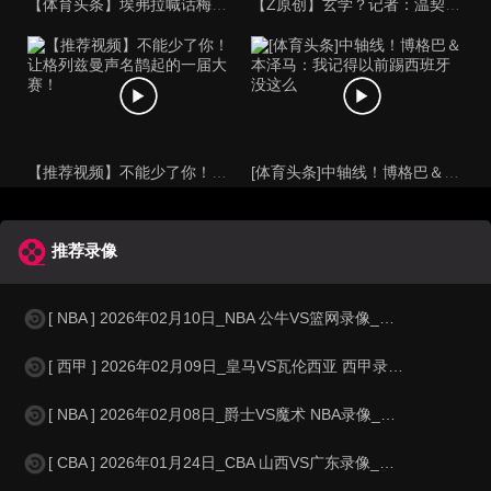
【体育头条】埃弗拉喊话梅西死忠粉：我不怪你们，我的初衷是反对
【Z原创】玄学？记者：温契奇执法西班牙不败，阿根廷不敌沙特同
【推荐视频】不能少了你！让格列兹曼声名鹊起的一届大赛！
[体育头条]中轴线！博格巴＆本泽马：我记得以前踢西班牙没这么
推荐录像
[ NBA ] 2026年02月10日_NBA 公牛VS篮网录像_高清录像【
[ 西甲 ] 2026年02月09日_皇马VS瓦伦西亚 西甲录像_全场录像
[ NBA ] 2026年02月08日_爵士VS魔术 NBA录像_全场录像【
[ CBA ] 2026年01月24日_CBA 山西VS广东录像_全场录像【