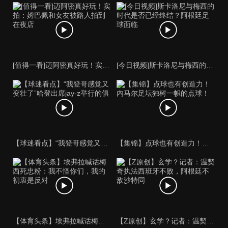
[值得一看]迈阿密真好玩！实拍：姆巴佩和女友被路人拍到在夜店
[今日视频]斯卡洛尼与梅西的时代是否已经终结？阿根廷足球面临
【球迷看点】“我登哥感觉又变壮了”哈登出席jay-z举行的俱
【集锦】点球也有创造力！内马尔足坛独树一帜的点球！
【体育头条】埃弗拉喊话梅西死忠粉：我不怪你们，我的初衷是反对
【Z原创】玄学？记者：温契奇执法西班牙不败，阿根廷不敌沙特同