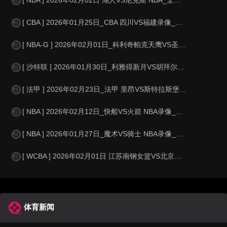
[ CBA ] 2026年01月25日_CBA 四川VS福建录像_全场录像【
[ NBA-G ] 2026年02月01日_科利奇帕克天鹰VS圣迭戈快船 NBA
[ 沙特联 ] 2026年01月30日_利雅得新月VS胡拜尔库迪西亚 沙特联
[ 法甲 ] 2026年02月23日_法甲 里昂VS斯特拉斯堡录像_全场录
[ NBA ] 2026年02月12日_快船VS火箭 NBA录像_高清录像【
[ NBA ] 2026年01月27日_魔术VS骑士 NBA录像_高清录像【
[ WCBA ] 2026年02月01日 江苏南钢女篮VS北京首钢园女篮 WC
体育新闻