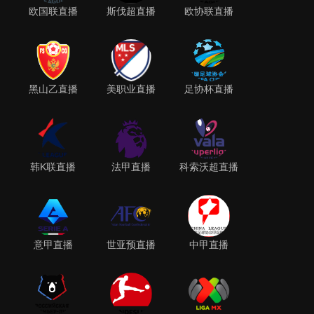
欧国联直播
斯伐超直播
欧协联直播
黑山乙直播
美职业直播
足协杯直播
韩K联直播
法甲直播
科索沃超直播
意甲直播
世亚预直播
中甲直播