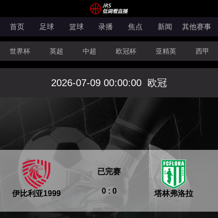
首页
足球
篮球
录播
焦点
新闻
其他赛事
世界杯
英超
中超
欧冠杯
亚精英
西甲
韩K联
法甲
科索沃超
意甲
世亚预
中甲
2026-07-09 00:00:00
欧冠
澳超
法罗超
日职联
NBA
CBA
WNBA
已完赛
0 : 0
伊比利亚1999
塔林弗洛拉