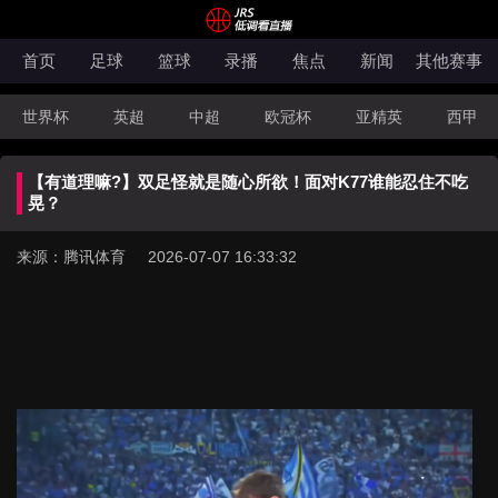
首页
足球
篮球
录播
焦点
新闻
其他赛事
世界杯
英超
中超
欧冠杯
亚精英
西甲
韩K联
法甲
科索沃超
意甲
世亚预
中甲
【有道理嘛?】双足怪就是随心所欲！面对K77谁能忍住不吃
澳超
法罗超
日职联
NBA
CBA
WNBA
晃？
来源：腾讯体育 2026-07-07 16:33:32