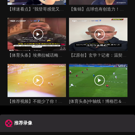
【球迷看点】“我登哥感觉又变壮了”哈登出席jay-z举行的俱
【集锦】点球也有创造力！内马尔足坛独树一帜的点球！
【体育头条】埃弗拉喊话梅西死忠粉：我不怪你们，我的初衷是反对
【Z原创】玄学？记者：温契奇执法西班牙不败，阿根廷不敌沙特同
【推荐视频】不能少了你！让格列兹曼声名鹊起的一届大赛！
[体育头条]中轴线！博格巴＆本泽马：我记得以前踢西班牙没这么
推荐录像