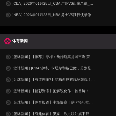
[ CBA ] 2026年01月25日_CBA 广厦VS山东录像_全场录像【
[ NBA ] 2026年01月23日_NBA 勇士VS独行侠录像_全场录像
体育新闻
[ 篮球新闻 ] 【推荐】夸梅：詹姆斯真是国王啊 萧华都得听他的 新赛季日程安
[ 篮球新闻 ] [CBA]沙特、卡塔尔和黎巴嫩，分别是什么水平？
[ 足球新闻 ] 【有道理嘛?】穿梅西球衣现场观战！马思纯晒照：终究是人生，不
[ 篮球新闻 ] 【精彩资讯】把解说化作一首首诗！贺炜本届世界杯金句合集
[ 足球新闻 ] 【体育报道】半场惨案！萨卡轻巧推射双响，英格兰4-0领先法国
[ 篮球新闻 ] 【有趣体育】英媒：欧足联让旗下裁判避免像世界杯一样，用VAR