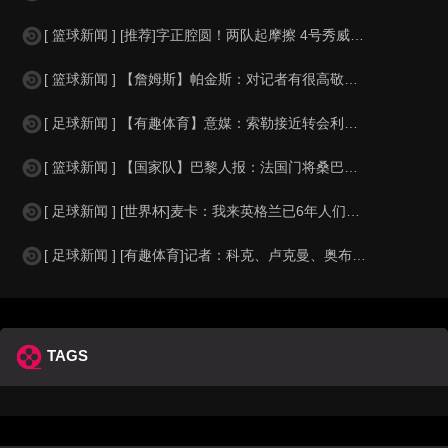
[ 篮球新闻 ] [推荐]字正腔圆！两队起摩擦 4号秀威尔逊大声嘲讽卡卢马:W
[ 篮球新闻 ] 【詹姆斯】帕金斯：对记者有很高敬意 Windhorst绝不是
[ 足球新闻 ] 【有趣体育】意媒：索勒接近转会利兹联，乌迪内斯有意米兰后卫F
[ 篮球新闻 ] 【国家队】巴黎人报：法国门将桑巴小腿受伤，提前结束了训练
[ 足球新闻 ] [世界杯]麦卡：我来英格兰已6年人们对我很好，但和英格兰的比
[ 足球新闻 ] [有趣体育]记者：科克、卢克曼、奥布拉克参加马竞训练，卡尔多
TAGS