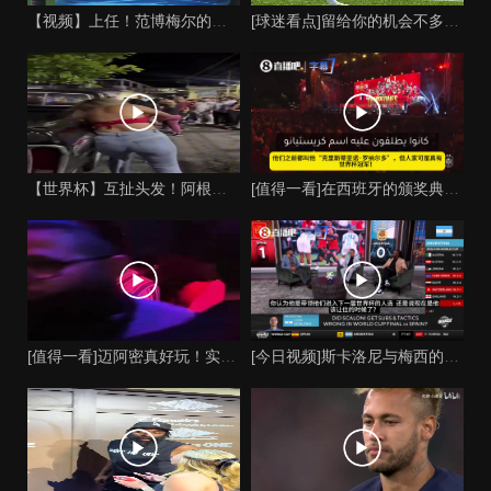
【视频】上任！范博梅尔的儿子谈父亲成为比利时国家队主教练！
[球迷看点]留给你的机会不多了？阿芳能否找回巅峰期的状态？
【世界杯】互扯头发！阿根廷女球迷和西班牙女球迷打起来了！
[值得一看]在西班牙的颁奖典礼上，主持人介绍皮诺时嘲讽C罗
[值得一看]迈阿密真好玩！实拍：姆巴佩和女友被路人拍到在夜店
[今日视频]斯卡洛尼与梅西的时代是否已经终结？阿根廷足球面临