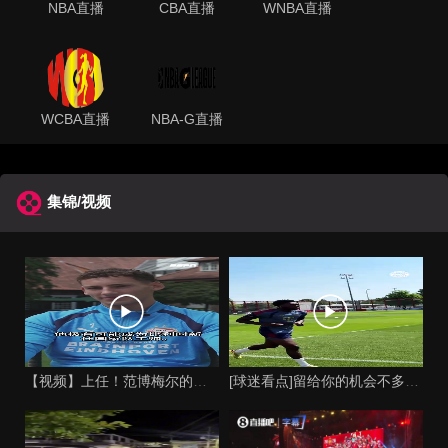
NBA直播
CBA直播
WNBA直播
WCBA直播
NBA-G直播
集锦/视频
【视频】上任！范博梅尔的儿子谈父亲成为比利时国家队主教练！
[球迷看点]留给你的机会不多了？阿芳能否找回巅峰期的状态？