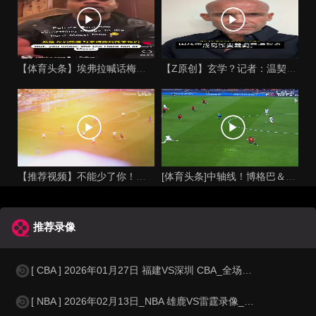
【体育头条】埃弗拉喊话梅西死忠粉：我不怪你们，我的初衷是反对
【Z原创】玄学？记者：温契奇执法西班牙不败，阿根廷不敌沙特同
【推荐视频】不能少了你！让格列兹曼声名鹊起的一届大赛！
[体育头条]中轴线！博格巴＆本泽马：我记得以前踢西班牙没这么
推荐录像
[ CBA ] 2026年01月27日 福建VS深圳 CBA_全场录像【全场
[ NBA ] 2026年02月13日_NBA 雄鹿VS雷霆录像_高清录像【