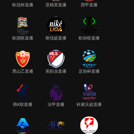
欧冠杯直播
亚精英直播
西甲直播
欧国联直播
斯伐超直播
欧协联直播
黑山乙直播
美职业直播
足协杯直播
韩K联直播
法甲直播
科索沃超直播