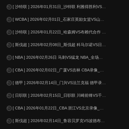
[ 沙特联 ] 2026年01月31日_沙特联 利雅得胜利VS拉斯永恒录像_
[ WCBA ] 2026年02月01日_石家庄英励女篮VS山西竹叶青酒女篮
[ 沙特联 ] 2026年01月22日_哈森姆VS布赖代合作 沙特联录像_高
[ 斯伐超 ] 2026年02月08日_斯伐超 科马尔诺VS日利纳录像_全场
[ NBA ] 2026年02月26日 马刺VS猛龙 NBA_全场录像【视频
[ CBA ] 2026年02月02日_广厦VS吉林 CBA录像_全场录像【
[ 德甲 ] 2026年02月14日_门兴VS法兰克福 德甲录像_高清录像
[ 日职联 ] 2026年02月15日_日职联 川崎前锋VS千叶市原录像_全
[ CBA ] 2026年01月22日_CBA 浙江VS北京录像_全场录像【
[ 斯伐超 ] 2026年02月14日_鲁容贝罗克VS波德布雷佐瓦 斯伐超录