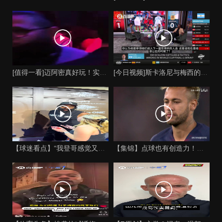
[值得一看]迈阿密真好玩！实拍：姆巴佩和女友被路人拍到在夜店
[今日视频]斯卡洛尼与梅西的时代是否已经终结？阿根廷足球面临
【球迷看点】“我登哥感觉又变壮了”哈登出席jay-z举行的俱
【集锦】点球也有创造力！内马尔足坛独树一帜的点球！