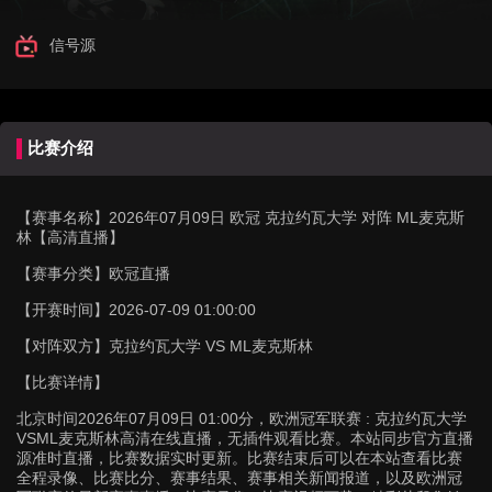
信号源
比赛介绍
【赛事名称】
2026年07月09日 欧冠 克拉约瓦大学 对阵 ML麦克斯
林【高清直播】
【赛事分类】
欧冠直播
【开赛时间】
2026-07-09 01:00:00
【对阵双方】
克拉约瓦大学 VS ML麦克斯林
【比赛详情】
北京时间2026年07月09日 01:00分，欧洲冠军联赛 : 克拉约瓦大学
VSML麦克斯林高清在线直播，无插件观看比赛。本站同步官方直播
源准时直播，比赛数据实时更新。比赛结束后可以在本站查看比赛
全程录像、比赛比分、赛事结果、赛事相关新闻报道，以及欧洲冠