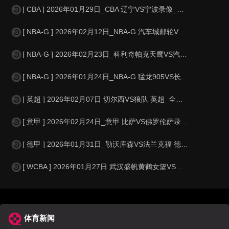
[ CBA ] 2026年01月29日_CBA 辽宁VS宁波录像_全场录像【
[ NBA-G ] 2026年02月12日_NBA-G 汽车城邮轮VS缅因凯尔特
[ NBA-G ] 2026年02月23日_科利奇帕克天鹰VS汽车城邮轮 NBA
[ NBA-G ] 2026年01月24日_NBA-G 猛龙905VS长岛篮网录
[ 英超 ] 2026年02月07日 切尔西VS狼队 英超_全场录像【视频
[ 意甲 ] 2026年02月24日_意甲 比萨VS佛罗伦萨录像_高清录像
[ 德甲 ] 2026年01月31日_勒沃库森VS法兰克福 德甲录像_全场
[ WCBA ] 2026年01月27日 武汉盛帆黄鹤女篮VS上海浦发银行女篮
体育新闻