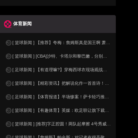
体育新闻
[ 篮球新闻 ] 【推荐】夸梅：詹姆斯真是国王啊 萧华都得听他的 新赛季日程安
[ 篮球新闻 ] [CBA]沙特、卡塔尔和黎巴嫩，分别是什么水平？
[ 足球新闻 ] 【有道理嘛?】穿梅西球衣现场观战！马思纯晒照：终究是人生，不
[ 篮球新闻 ] 【精彩资讯】把解说化作一首首诗！贺炜本届世界杯金句合集
[ 足球新闻 ] 【体育报道】半场惨案！萨卡轻巧推射双响，英格兰4-0领先法国
[ 篮球新闻 ] 【有趣体育】英媒：欧足联让旗下裁判避免像世界杯一样，用VAR
[ 篮球新闻 ] [推荐]字正腔圆！两队起摩擦 4号秀威尔逊大声嘲讽卡卢马:W
[ 篮球新闻 ] 【詹姆斯】帕金斯：对记者有很高敬意 Windhorst绝不是