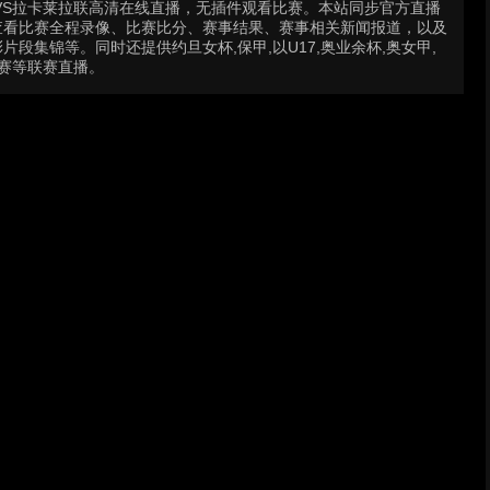
科其姆波VS拉卡莱拉联高清在线直播，无插件观看比赛。本站同步官方直播
查看比赛全程录像、比赛比分、赛事结果、赛事相关新闻报道，以及
集锦等。同时还提供约旦女杯,保甲,以U17,奥业余杯,奥女甲,
挑赛等联赛直播。