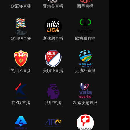
欧冠杯直播
亚精英直播
西甲直播
欧国联直播
斯伐超直播
欧协联直播
黑山乙直播
美职业直播
足协杯直播
韩K联直播
法甲直播
科索沃超直播