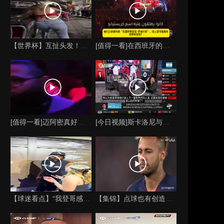
【世界杯】互扯头发！阿根廷女球迷和西班牙女球迷打起来了！
[值得一看]在西班牙的颁奖典礼上，主持人介绍皮诺时嘲讽C罗
[值得一看]迈阿密真好玩！实拍：姆巴佩和女友被路人拍到在夜店
[今日视频]斯卡洛尼与梅西的时代是否已经终结？阿根廷足球面临
【球迷看点】“我登哥感觉又变壮了”哈登出席jay-z举行的俱
【集锦】点球也有创造力！内马尔足坛独树一帜的点球！