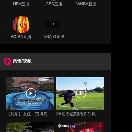
NBA直播
CBA直播
WNBA直播
WCBA直播
NBA-G直播
集锦/视频
【视频】上任！范博梅尔的儿子谈父亲成为比利时国家队主教练！
[球迷看点]留给你的机会不多了？阿芳能否找回巅峰期的状态？