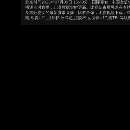
北京时间2026年07月09日 15:40分，国际赛女 : 
播源准时直播，比赛数据实时更新。比赛结束后可以在本
及国际赛女的最新赛事直播，比赛录像，比赛视频下载，精彩
南,欧青U21,挪邮杯,冰岛超,拉脱杯,女世锦U17,美TBL等