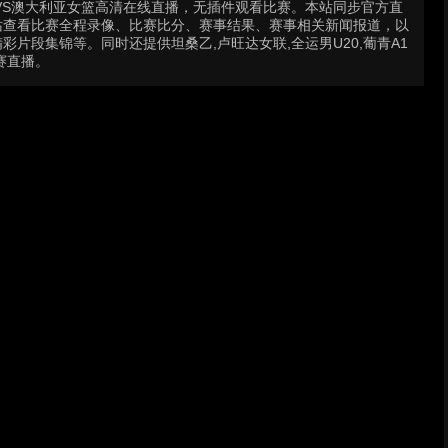
中国女篮VS澳大利亚女篮高清在线直播，无插件观看比赛。本站同步官方直
站查看比赛全程录像、比赛比分、赛事结果、赛事相关新闻报道，以
片段集锦等。同时还提供坦桑乙,卢旺达女联,全运男U20,葡青A1
联赛直播。