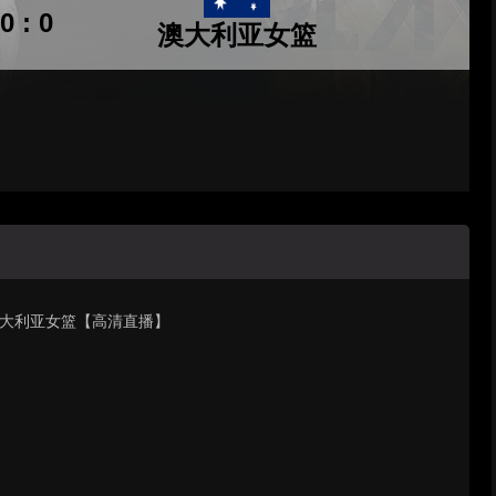
0 : 0
澳大利亚女篮
阵 澳大利亚女篮【高清直播】