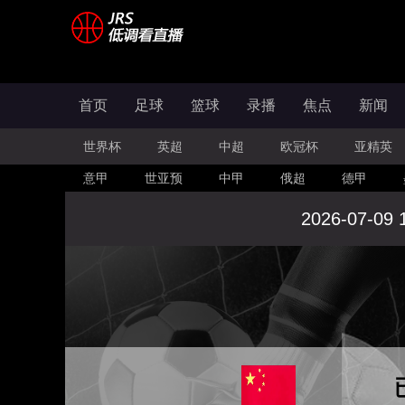
首页
足球
篮球
录播
焦点
新闻
世界杯
英超
中超
欧冠杯
亚精英
意甲
世亚预
中甲
俄超
德甲
2026-07-09 