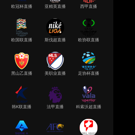
欧冠杯直播
亚精英直播
西甲直播
欧国联直播
斯伐超直播
欧协联直播
黑山乙直播
美职业直播
足协杯直播
韩K联直播
法甲直播
科索沃超直播