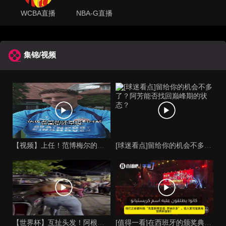
WCBA直播
NBA-G直播
集锦/视频
【视频】上任！范博梅尔的儿子谈父亲成为比利时国家队主教练！
[球迷看点]留给你的机会不多了？阿芳能否找回巅峰期的状态？
【世界杯】互扯头发！阿根廷女球迷和西班牙女球迷打起来了！
[值得一看]在西班牙的颁奖典礼上，主持人介绍皮诺时嘲讽C罗