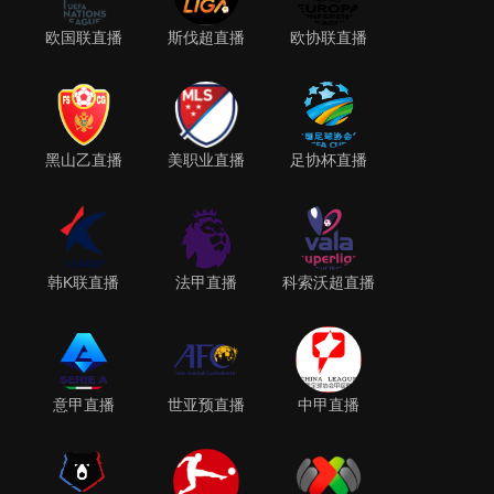
欧国联直播
斯伐超直播
欧协联直播
黑山乙直播
美职业直播
足协杯直播
韩K联直播
法甲直播
科索沃超直播
意甲直播
世亚预直播
中甲直播