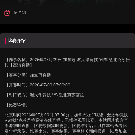
信号源
比赛介绍
【赛事名称】
2026年07月09日 加拿冠 渥太华竞技 对阵 魁北克苏普
拉【高清直播】
【赛事分类】
加拿冠直播
【开赛时间】
2026-07-09 07:00:00
【对阵双方】
渥太华竞技 VS 魁北克苏普拉
【比赛详情】
北京时间2026年07月09日 07:00分，加拿大冠军联盟 : 渥太华竞技
VS魁北克苏普拉高清在线直播，无插件观看比赛。本站同步官方直
播源准时直播，比赛数据实时更新。比赛结束后可以在本站查看比
赛全程录像、比赛比分、赛事结果、赛事相关新闻报道，以及加拿