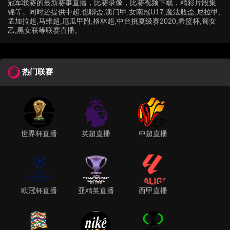
冠军联赛的最新赛事直播，比赛录像，比赛视频下载，精彩片段集
锦等。同时还提供中超,也聯盃,澳门甲,女南冠U17,魔法瓶盃,尼拉甲,
孟加拉超,马维超,厄瓜甲附,格林超,中台挑夏级赛2020,希篮杯,葡女
乙,黑女联等联赛直播。
热门联赛
世界杯直播
英超直播
中超直播
欧冠杯直播
亚精英直播
西甲直播