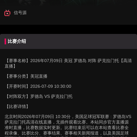
信号源
比赛介绍
【赛事名称】
2026年07月09日 美冠 罗德岛 对阵 萨克拉门托【高清
直播】
【赛事分类】
美冠直播
【开赛时间】
2026-07-09 10:30:00
【对阵双方】
罗德岛 VS 萨克拉门托
【比赛详情】
北京时间2026年07月09日 10:30分，美国足球冠军联赛 : 罗德岛VS
萨克拉门托高清在线直播，无插件观看比赛。本站同步官方直播源
准时直播，比赛数据实时更新。比赛结束后可以在本站查看比赛全
程录像、比赛比分、赛事结果、赛事相关新闻报道，以及美国足球