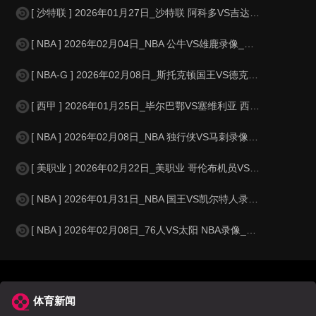
[ 沙特联 ] 2026年01月27日_沙特联 阿科多VS吉达联合录像_全场
[ NBA ] 2026年02月04日_NBA 公牛VS雄鹿录像_全场录像【
[ NBA-G ] 2026年02月08日_斯托克顿国王VS德克萨斯传奇 NBA
[ 西甲 ] 2026年01月25日_毕尔巴鄂VS塞维利亚 西甲录像_全场
[ NBA ] 2026年02月08日_NBA 独行侠VS马刺录像_全场录像
[ 美职业 ] 2026年02月22日_美职业 哥伦布机员VS波特兰伐木工录
[ NBA ] 2026年01月31日_NBA 国王VS凯尔特人录像_全场录
[ NBA ] 2026年02月08日_76人VS太阳 NBA录像_全场录像
体育新闻