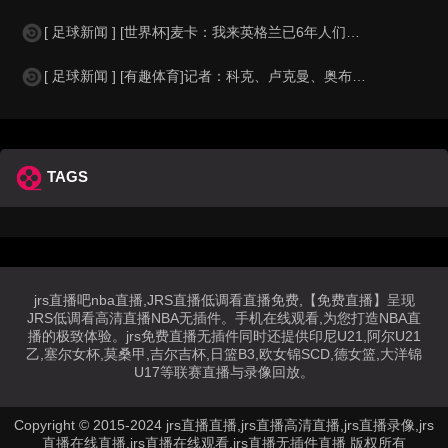
[ 足球新闻 ] [世界杯]麦卡：我来英格兰已6年人们对我很好，但和英格兰的比
[ 足球新闻 ] [有趣体育]记者：科克、卢克曼、奥布拉克参加马竞训练，卡尔多
TAGS
jrs直播吧nba直播,JRS直播低调看直播免费,【免费直播】呈现
JRS低调看高清直播NBA无插件。手机在线观看,为您打造NBA直
播的极致体验。jrs免费直播无插件同时还提供印尼U21,阿尔U21
乙,塞尔女杯,莫桑甲,吉尔吉杯,日篮B3,欧女锦SCD,德女篮,大洋锦
U17等联赛直播与录像回放。
Copyright © 2015-2024 jrs直播直播,jrs直播高清直播,jrs直播录像,jrs
直播在线直播,jrs直播在线观看,jrs直播无插件直播 版权所有