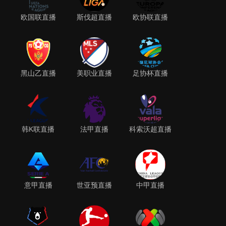
欧国联直播
斯伐超直播
欧协联直播
黑山乙直播
美职业直播
足协杯直播
韩K联直播
法甲直播
科索沃超直播
意甲直播
世亚预直播
中甲直播