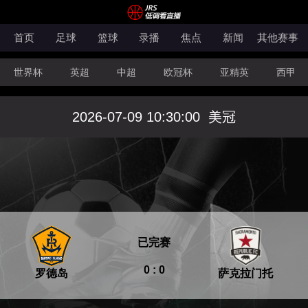
首页
足球
篮球
录播
焦点
新闻
其他赛事
世界杯
英超
中超
欧冠杯
亚精英
西甲
韩K联
法甲
科索沃超
意甲
世亚预
中甲
2026-07-09 10:30:00
美冠
澳超
法罗超
日职联
NBA
CBA
WNBA
已完赛
0 : 0
罗德岛
萨克拉门托